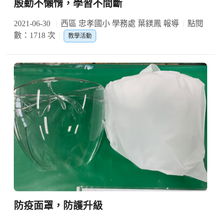
殷勤不懶惰，學習不間斷
2021-06-30
西區 忠孝國小 學務處 葉鎂鳳 報導
點閱
數：1718 次
教學活動
防疫面罩，防護升級