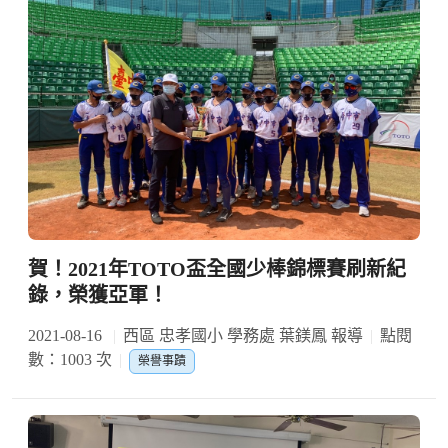
賀！2021年TOTO盃全國少棒錦標賽刷新紀
錄，榮獲亞軍！
2021-08-16
西區 忠孝國小 學務處 葉鎂鳳 報導
點閱
數：1003 次
榮譽事蹟