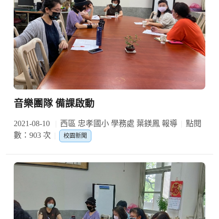
音樂團隊 備課啟動
2021-08-10
西區 忠孝國小 學務處 葉鎂鳳 報導
點閱
數：903 次
校園新聞