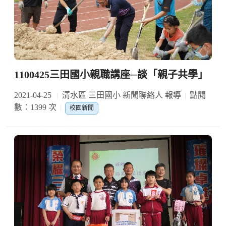
1100425三田國小親職講座─談「親子共學」
2021-04-25
清水區 三田國小 新聞聯絡人 報導
點閱
數：1399 次
校園新聞