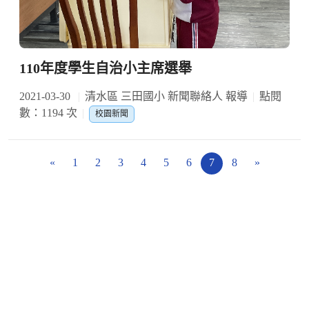
110年度學生自治小主席選舉
2021-03-30
清水區 三田國小 新聞聯絡人 報導
點閱
數：1194 次
校園新聞
«
1
2
3
4
5
6
7
8
»