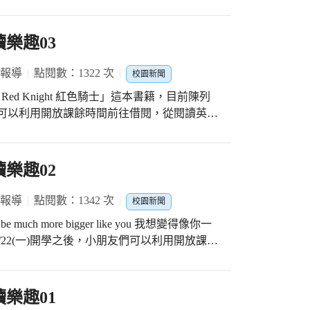
/22（一）開學日正式上課 小朋友記得每日量體
標，透過研究與學習，讓來看診的人們減輕身
利用課餘時間 在此批改作業、專業對話、午
真是賞心悅目美麗極了！
樂趣03
容易的事，醫師希望未來的妳能持續精進、步
古人云：一善染心，萬劫不
 報導
點閱數：1322 次
醫師、吳貴林醫師一生奉獻行醫，杏林春暖。
校園新聞
非凡的愛設置明原菁英獎學金，激勵更多的年
ed Knight 紅色騎士」這本書籍，目前陳列
，醫生們從不缺席，親自將獎學金頒給每個孩
友們可以利用開放課餘時間前往借閱，從閱讀英語
頭，也鼓舞了上百位學生。 今天這場頒
生給孩子們鼓勵、孩子們給醫師加油，流露出
n Will goes away, there is no one left to squire
時刻是如此難忘也令大家珍惜。
g after the horses. However, he still wants to be a
樂趣02
 knight then arrives to change his life. A simple
 differently, but always encourages people to
 報導
點閱數：1342 次
校園新聞
uch more bigger like you 我想變得像你一
了指標和方向，成為一個照顧馬群的男孩。然
22(一)開學之後，小朋友們可以利用開放課餘
成為一名勇敢的騎士，那時他還不知道紅色騎
e has little sister,
於人的離去和轉變的故事，鼓勵人們能不失本
ays, always the small one?” Lola, as always, tries
to ride the roller coaster at the amusement park.
樂趣01
at she is still too small? “I want to be much more