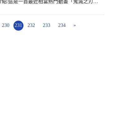
曲目介紹:這是一首最近相當熱門動畫「鬼滅之刃」
。 活動結束，校長讚賞鼓勵
唱，全曲動感搖滾，經過子倫老師編曲後，以高
、今日的我、明日的我一天要比一天好；今日
的共鳴。 由直笛團A.B團62位團員共同演
班整個團隊一同完成了一個活動，這是很特別
指導， 感謝家長們的支持， 感謝後援會雅玉
230
231
232
233
234
»
感謝德惠校長到場加油勉勵。 祝福大家在新的