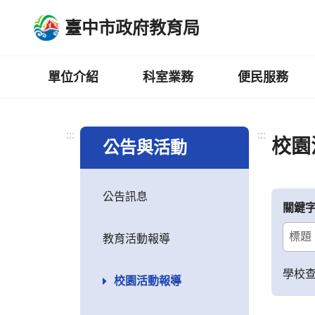
跳
臺中市政府教育局
到
主
要
內
單位介紹
科室業務
便民服務
容
區
:::
:::
校園
公告與活動
公告訊息
關鍵
教育活動報導
學校
校園活動報導