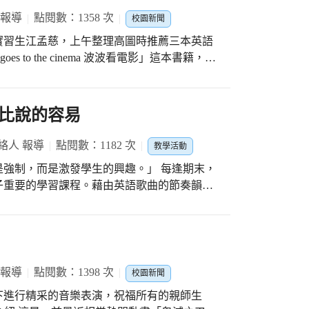
inally succeed to ride the roller coaster? 查理有
 報導
點閱數：1358 次
校園新聞
麼我一直一直都這麼小?」像蘿拉以往試圖做
實習生江孟慈，上午整理高圖時推薦三本英語
以坐雲霄飛車。但當查理量測蘿拉的身高時卻
s to the cinema 波波看電影」這本書籍，目
樣大!」蘿拉如此抱怨。蘿拉最後能成功坐到
，小朋友們可以利用開放課餘時間前往借閱，從閱
lie and Lola更多查理和蘿拉的故事:
 to
la/
o start, what will they go and see? Ooh! She can
比說的容易
nema, the thrilling movie, lots of popcorn, and lots
絡人 報導
點閱數：1182 次
教學活動
一座陰暗的電影院，一部刺激的電影，好多好多
，而是激發學生的興趣。」 每逢期末，
aisy and her friends’ adventures
子重要的學習課程。藉由英語歌曲的節奏韻
://www.maisyfunclub.com/maisyframe.asp?section=eddie
唱唱，蹦蹦跳跳，在歡快的氣氛中激發孩子的
的學習與練習機會，學習英語不再只是句型的
孩子除了歌謠的哼唱，發揮
舞蹈動作，融入表演藝術的因子，提升孩子美
 報導
點閱數：1398 次
校園新聞
領域教學的最佳呈現。 透過班級的觀
下進行精采的音樂表演，祝福所有的親師生
學習機會，並培養上台發表的自信，增進學生