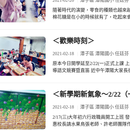
2021-02-20
潭子區 潭陽國小 任廷芬
助病人早日康復。 詠甄：陳醫師加油！ 文馨：陳醫師、吳醫師您們好!我是四年8班
胡文馨。我想請教兩位醫師，在行醫
隨著時代的演變，零食的種類也越來越
吳醫師：當醫師這幾十年間，除了醫
棉花糖是在小的時候就有了，吃起來
頒贈。我一直期盼得到這份榮譽的孩
年的時光！ 學期末第二次定期成績評量結束，低年級老師們利用彈性課程設計「棉
的成果，除了受人稱讚，更要有一份
花糖」單元，讓現在好命的學童來體驗
他人一起奮發向上。 陳醫師：說到印象深刻！我在醫治病人的這段期間，曾經有一
作過程如下：把固態糖塊倒進小型加
＜歡樂時刻＞
對夫妻遠從花蓮來讓我診治。這對夫
一個大型金屬容器的底面上。當加熱
兒都沒有成功。他們聽見明原中醫專
後，從加熱罐頂部的小孔中開始噴射
2021-02-18
潭子區 潭陽國小 任廷芬
中，看診完因為來不及搭火車，只好
下，糖滴被甩出小孔，在空氣中凝結成為一
在太辛苦了，因此當他們前來看診，
原本今日開學延至2/22(一)正式上課
位小朋友看到自己親手DIY的古早味
能搭上火車回家鄉。這對夫妻最終經
導語文競賽暨直笛 近中午潭陽大家長
知，有的小朋友很可愛大叫棉花糖比
夫妻有空還是會帶著女兒來看看我，這份溫暖
雞塊、薯餅暨飲料 感謝總務處同仁們
條形的，大家七嘴八舌的說著。「棉
好，我是三年１班林盺甯。我想請問
樂 尤其小朋友們最是開心了！ 大朋
棉花糖的製作過程，還讓每位學童親
陳醫師：我今年已經六十多歲了，至
前做好準備工作喔 ＜防疫不鬆懈 ~ 
＜新學期新氣象～2/22
分享自己的心得感想。 最後，有的班級在教室分享棉花糖心得；有的班級坐在品德
是我太愛中醫了，在學習中醫這條路
樹下分享；有的班級在涼亭下分享，
會中很多從未出現的文明病，這些疾
2021-02-18
潭子區 潭陽國小 任廷芬
畫面。每位學童將手中一大團棉花糖
今日，我自滿於現狀，認為自己就是
友:說好吃的滋味；有人回答說:幸福
2/17(三)大年初六行政職員開工上班
為很棒的醫師。 語晴：兩位醫師好!我想請教醫師，為什麼您開的中醫診所生意會這
蜜的感覺，是一種幸福得像給人捧上
惠校長請水果鳥張老師、許老師團隊作
麼好呢? 陳醫師：或許與我不斷精進學習，想把病人醫治好的精神有關吧!新的疾病