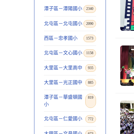
潭子區－潭陽國小
2340
北屯區－北屯國小
2090
西區－忠孝國小
1573
北屯區－文心國小
1158
大里區－大里高中
935
大里區－光正國中
885
潭子區－華盛頓國
819
小
北屯區－仁愛國小
772
大甲區－文昌國小
673