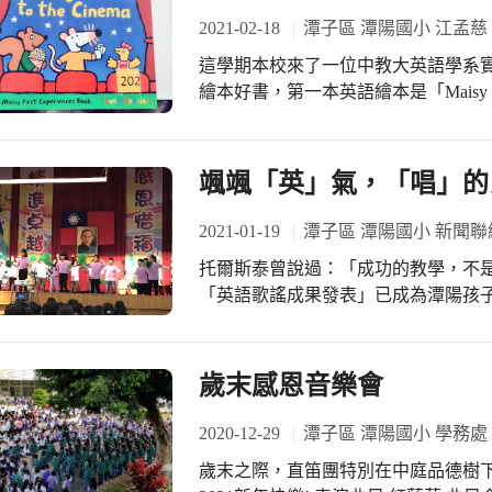
bigger like you.” Lola complains. Will Lola f
2021-02-18
潭子區 潭陽國小 江孟慈
個妹妹，蘿拉。蘿拉生氣的說:「為什
這學期本校來了一位中教大英語學系
的，她想要說服查理自己已經高到可
繪本好書，第一本英語繪本是「Maisy goe
發現她還是不夠高。「我想變得像你一
前陳列在高圖，2/22(一)開學之後
雲霄飛車嗎? More stories with Char
讀英語繪本來提升自己的英文程度喔！ Maisy and her friends are off to the cinema
http://www.scarybeasties.com/charlieandlo
see the latest movie. The movie is about t
颯颯「英」氣，「唱」的
barely contain her excitement. One dark ci
of toilet breaks. 波波和朋友準備一起去電影院看新上映的電影。電影就要開始了，他
2021-01-19
潭子區 潭陽國小 新聞聯
們要看什麼呢?天啊!波波興奮極了!
托爾斯泰曾說過：「成功的教學，不是強制
的爆米花，還有，許多打斷電影的如廁時間。 More M
「英語歌謠成果發表」已成為潭陽孩
更多波波和朋友的冒險: https
律，讓學生在優揚的樂曲音樂中說說
學習興趣。 孩子除了在聽、說的部分得到反覆的練習，讀、寫的部分也可透過歌詞
的閱讀、理解、改編等，有了意義化
歲末感恩音樂會
反覆機械式練習，也可以是在有意義、情境化下進行。 
團隊精神製作道具，加入隊形變化和
2020-12-29
潭子區 潭陽國小 學務處
學的素養，形塑了一場美的饗宴，這些更是跨
歲末之際，直笛團特別在中庭品德樹
摩與競賽活動，我們提供孩子分享與