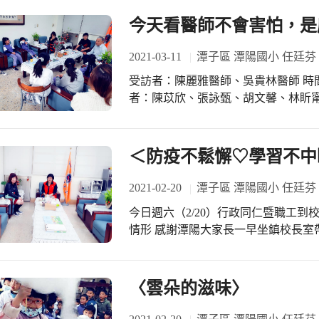
今天看醫師不會害怕，是
2021-03-11
潭子區 潭陽國小 任廷芬
受訪者：陳麗雅醫師、吳貴林醫師 時間：
者：陳苡欣、張詠甄、胡文馨、林盺甯、張語
師、吳醫師您好!請問您們為什麼會想要成立明原菁
為什麼會在潭陽國小成立這項獎學金
年，希望能回饋在地。而為什麼成立
＜防疫不鬆懈♡學習不中
會的源頭，透過獎勵這群頂尖優秀的
了提升信心，也藉此影響身旁的同學
2021-02-20
潭子區 潭陽國小 任廷芬
子種在孩子們的心中，未來有一天一
今日週六（2/20）行政同仁暨職工到校
詠甄：我也想請問兩位醫師，為什麼會想要當醫生呢? 
情形 感謝潭陽大家長一早坐鎮校長室
師？這就要回到我的童年時光。我的
理教室課桌椅消毒擦拭～老師您辛苦了！
童年印象中，母親一直活在身體病痛
謝總務處行政助理們齊心協助校園各角
作，導致一生飽受傷痛之苦……（陳
理好 期待2/22(一)開學日～潭陽學
〈雲朵的滋味〉
常不捨，下定決心長大一定要賺大錢
溫、戴口罩做好自主管理。
高中畢業後努力讀書，終於考上醫師