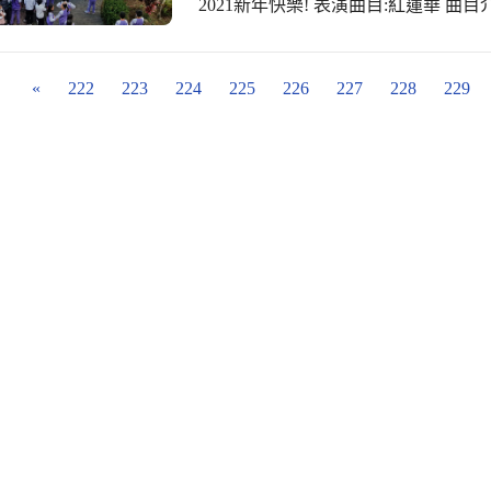
2021新年快樂! 表演曲目:紅蓮華 
學習英文的樂趣；鼓勵團隊默契，強化團隊合作的精神
的主題曲，由日本動漫歌手LiSA主
孩子：「我們要跟自己比，昨日的我
音笛重現樂曲熱血的曲風，期盼激起聽眾
的成果大家都進步了，更難得的是全
出， 感謝子倫組長及綺綾老師辛勤的
«
222
223
224
225
226
227
228
229
的經驗也是美妙的回憶。」
會長及幹部們在演出前各項的準備， 
一年 健康平安!