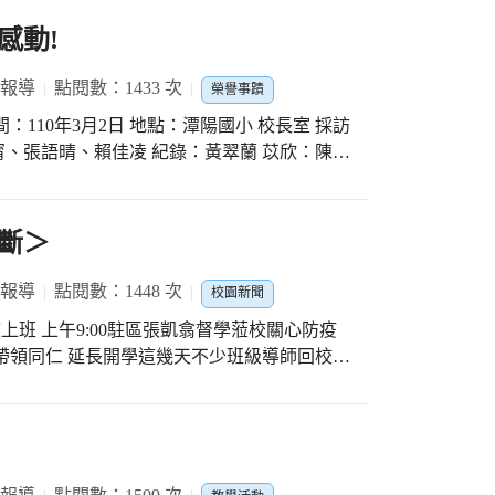
感動!
 報導
點閱數：1433 次
榮譽事蹟
110年3月2日 地點：潭陽國小 校長室 採訪
晴、賴佳凌 紀錄：黃翠蘭 苡欣：陳醫
英獎學金？ 陳醫師：首先，說明
。地緣是一大因素，我們在潭子行醫三十多
明原菁英獎學金？我們一直相信菁英是帶領社
斷＞
學生，讓他們感受到自己的表現備受肯定，除
，一起力爭上游。另外，我們也深信將善的種
 報導
點閱數：1448 次
校園新聞
定會開花結果，散布遍地，持續為社會付出。
上班 上午9:00駐區張凱翕督學蒞校關心防疫
陳醫師：為什麼會想當醫
帶領同仁 延長開學這幾天不少班級導師回校整
母親生下了九個孩子，我是排行第七。在我的
 本校除了2/7(五)全校大消毒之外 這幾天感
之中，為了養育九個孩子，每天一早下田工
落消毒~檸檬漂白水 潭陽校園環境已消毒整
醫師哽咽）看見母親為子女付出，心裡感到非
子們開開心心來上課喔！ ♡小朋友們記得量體
，而醫生這個行業剛好符合我心中的需求，在
執照。達成夢想後，除了回報我的母親，也幫