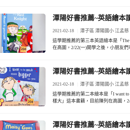
全部完成 目前還在畫龍點睛加強版 2
愈來愈多，把病人醫治好是我們的目
溫、戴口罩自主管理 開學之後老師們
體病痛，這就是我們秉持的精神。 佳凌：我不好意思說。 陳醫師：妳很棒喔!一年
餐……等 猶如置身在森林或公園裡 
潭陽好書推薦~英語繪本讀
級就得到明原菁英獎學金是一件很不
步高升，相信有朝一日也能像學姊們一樣落落大方喔! 「
2021-02-18
潭子區 潭陽國小 江孟慈
朽，百燈曠照，千里通明。」陳麗雅
他們除了在醫學界持續努力，更懷著
這學期推薦的第三本英語繪本是「The R
輕學子。這十幾年的獎學金頒贈活動
在高圖，2/22(一)開學之後，小朋
子，看似平凡的事情，溫暖了潭陽十幾個年
繪本來提升自己的英文程度喔！ Tom is a squire whose greatest wish is to become a
獎與座談，孩子們與醫生們交流，醫
knight as his brother Will one day. But whe
歡笑、感動與不捨，淚水歡笑交融的
for, Tom then gets lost, and ends up lookin
潭陽好書推薦~英語繪本讀
brave knight in his deep heart. Later, a red
story about people go away and come back
2021-02-18
潭子區 潭陽國小 江孟慈
keep moving forward. 身為隨扈的湯姆一直希望自己將來能成為像威爾哥哥一樣的騎
這學期推薦的第二本繪本是「I want to be m
士。但是當威爾離開後，湯姆便失去
樣大」這本書籍，目前陳列在高圖，2/
而，湯姆仍在心底深切的期盼自己能
時間前往借閱，從閱讀英語繪本來提升自己的英文程度喔！ Charli
士的出現將會改變他的一生。一個關
Lola. Lola says with anger, “Why am I alw
心的前行。
to convince Charlie that she is tell enough 
潭陽好書推薦~英語繪本讀
But when Charlie measures her, it shows th