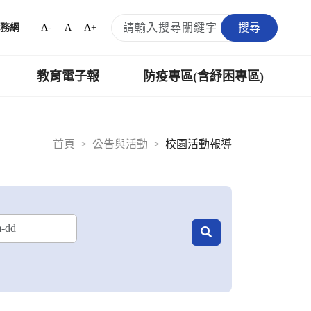
搜尋
A-
A
A+
務網
教育電子報
防疫專區(含紓困專區)
首頁
公告與活動
校園活動報導