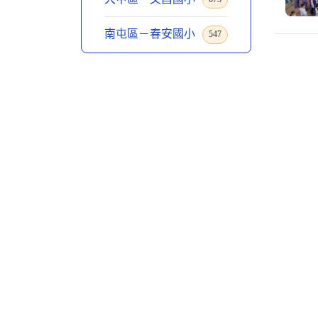
南屯區－春安國小
547