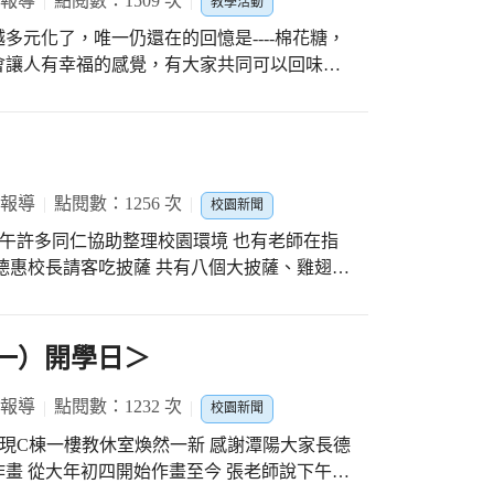
 報導
點閱數：1509 次
教學活動
這麼多年之間，有沒有令您們印象深刻的事呢?
多元化了，唯一仍還在的回憶是----棉花糖，
治病人，心中最在乎的還是明原菁英獎學金的
會讓人有幸福的感覺，有大家共同可以回味童
子們，能感受到自己的不同。感受到自己努力
責任感，成為未來社會上的頂尖人才，帶領其
DIY自製簡易的古早味棉花糖。棉花糖的製
熱罐，罐口周圍開有許多小孔；開孔位置位於
妻因為不孕症，曾經做過人工受孕或是試管嬰
罐把糖融化為液體後，整個裝置開始旋轉。然
治婦科疾病，兩夫妻遠從花蓮坐普悠瑪號來臺
出體積極小的液態糖滴，在旋轉離心力的作用
 報導
點閱數：1256 次
校園新聞
在臺中住一晚再趕回花蓮。陳醫師覺得他們實
條條肉眼幾乎不可見的糖絲。 同時，每
都請他們早點過來，並趕緊治療他們好讓他們
 上午許多同仁協助整理校園環境 也有老師在指
棉花糖皆欣喜若狂，從各個的小臉上即可得
過我幾次的醫治，果然懷了孩子，到現在這對
德惠校長請客吃披薩 共有八個大披薩、雞翅、
我的臉還大呢！有的人說為何我的棉花糖是長
一直讓我印象深刻。 盺甯：醫師您
代為訂購喔！ 各處室同仁前來第二會議室同歡
花糖」課程藉由老師講解示範後，讓學童了解
兩位醫師，怎樣才能成為一位很棒的醫師呢？
友、小朋友們吃完充滿著活力 下午繼續為開學
自動手操作得到屬於自己的棉花糖，最後還能
今我還是一直在學習中醫的相關知識，可能就
學習不中斷＞
（一）開學日＞
上樂此不疲。目前也跟隨一位老師研究現今社
感覺天上的雲朵跑進人間了，呈現美麗幸福的
病如何診治，都是需要不斷的研討探究，如果
 報導
點閱數：1232 次
塞入口中，軟綿綿。這是什麼滋味呢?有小朋
校園新聞
一位了不起的中醫師，止步學習，那就無法成
的滋味、甜美的滋味…，總而言之，這是一種甜
 發現C棟一樓教休室煥然一新 感謝潭陽大家長德
了雲端的感覺。
畫 從大年初四開始作畫至今 張老師說下午就