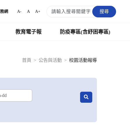
搜尋
A-
A
A+
務網
教育電子報
防疫專區(含紓困專區)
首頁
公告與活動
校園活動報導