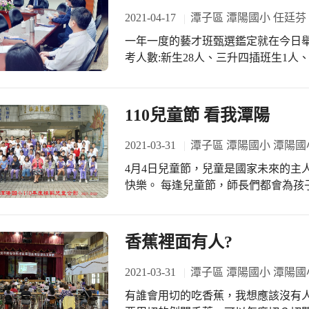
2021-04-17
潭子區 潭陽國小 任廷芬
一年一度的藝才班甄選鑑定就在今日舉
考人數:新生28人、三升四插班生1人、
樂基本能力50％(音感25％、節奏25％)
審委員:林士偉教授、侯志正教授、李威
顏俐文老師 ♡教育局督導:謝昕翰先生
110兒童節 看我潭陽
長德惠校長感謝各位評委暨工作人員們
今日的藝才班甄選鑑定能夠圓滿順利 ※預
2021-03-31
潭子區 潭陽國小 潭陽國
（教育局網站/學校網站）
4月4日兒童節，兒童是國家未來的主
快樂。 每逢兒童節，師長們都會為孩
為主題，來慶祝這個屬於兒童的節日。
兒童、健康兒童以外，還穿插大自然
最後更邀請全校師長為小朋友表演樂
香蕉裡面有人?
子們勤做運動，運動身體好、開心快樂多！ 孩子們看到師長的表演也都
來～老師也很會樂舞喔^_^
2021-03-31
潭子區 潭陽國小 潭陽國
有誰會用切的吃香蕉，我想應該沒有人