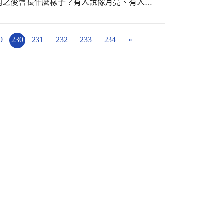
開之後會長什麼樣子？有人說像月亮、有人說
的果肉由三等份組成，就成了三條線「人」字。
答：像煙火~ 志工媽媽在講師的
果多了色彩，這就是閱讀的能量，迷人之處。
9
230
231
232
233
234
»
教育-學校故事志工培訓在潭陽。一早艷陽高
媽媽齊聚在一起，學習說故事的能力，培養人
書館或學校推動兒童閱讀。 講師除了帶領志
說，也帶著大家「說一個動聽的故事」，許多
何說故事，講師立即給予回饋，修正與鼓勵志
家的目光，帶的活動更讓人印象深刻，也了解
體驗活動、書寫等，才能深化閱讀效果。