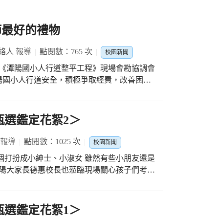
得的學習交流之旅，樂音悠揚，讓愛樂的孩子
教務處廷芬主任、藝才班薛蓉淑老師、蔡佩君
佳禹老師、林曉薇老師指導，還有指揮林士偉
節最好的禮物
曲演奏及最佳團隊默契。 謝謝管樂團後援會
許蘭芳副會長及樂團家長們的支持與協助，共
絡人 報導
點閱數：765 次
校園新聞
器的美好，帶給大家豐美的人生素養。
 《潭陽國小人行道整平工程》現場會勘協調會
陽國小人行道安全，積極爭取經費，改善困擾
專門委員，建設局養工處彭處長、交通局長
林俊堂、潭陽里鄰長、社區民眾、志工隊長及
位，近期設計施工的好消息，改善小葉欖仁樹
甄選鑑定花絮2＞
面整平及排水等問題，期待改善後為潭陽師生
行走空間。
 報導
點閱數：1025 次
校園新聞
個打扮成小紳士、小淑女 雖然有些小朋友還是
潭陽大家長德惠校長也蒞臨現場關心孩子們考試
師暨工作人員 祝福 每位考生金榜題名！ 歡
甄選鑑定花絮1＞