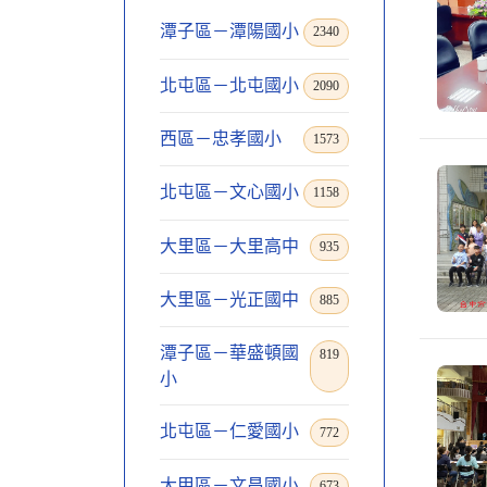
潭子區－潭陽國小
2340
北屯區－北屯國小
2090
西區－忠孝國小
1573
北屯區－文心國小
1158
大里區－大里高中
935
大里區－光正國中
885
潭子區－華盛頓國
819
小
北屯區－仁愛國小
772
大甲區－文昌國小
673