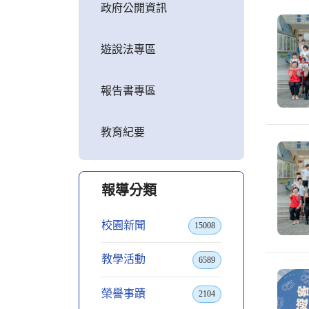
政府公開資訊
遊說法專區
報告書專區
教育紀要
報導分類
校園新聞
15008
教學活動
6589
榮譽事蹟
2104