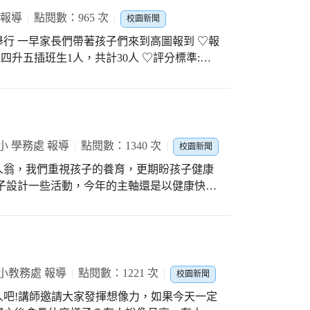
 報導
點閱數：965 次
校園新聞
行 一早家長們帶著孩子們來到高圖報到 ♡報
四升五插班生1人，共計30人 ♡評分標準:音
；演奏能力50％(音階10％、自選曲40%) ♡評
龍教授 ♡外聘委員:劉榮義教授 ♡命題老師:
 分別召開甄選鑑定會前(後)會說明 潭陽大家
的協力幫忙 感謝家長們的大力支持與協助 讓
計4/23（五）下午7:00前公告甄選結果
小 學務處 報導
點閱數：1340 次
校園新聞
人翁，我們重視孩子的養育，更期盼孩子健康
子設計一些活動，今年的主軸還是以健康快樂
 潭陽國小利用週二學生朝會，除了表揚模範
快樂操、三好校園三好個的演出，快樂有品。
舞，師生同樂，迎接快樂兒童節。同時提醒孩
會心一笑 原
小教務處 報導
點閱數：1221 次
校園新聞
吧!講師邀請大家發揮想像力，如果今天一定