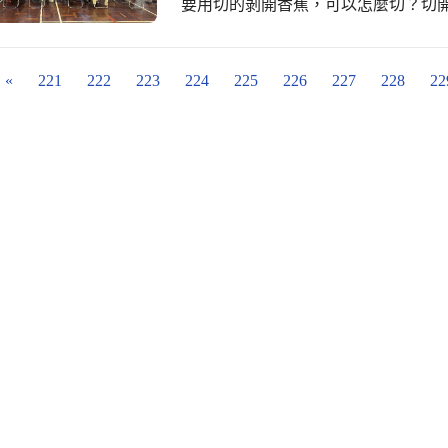
要用切的剝開香蕉，可以怎麼切？切
像太陽、更有人說像人?沒錯，香蕉
那奇異果切開像什麼呢？這時就有志工媽媽大聲回
引導下，發揮了想像力，讓實際的水
«
221
222
223
224
225
226
227
228
22
110 年度臺中市國民中小學推動閱讀
照，身處在各個學校的故事志工爸爸
文素養，促進自我成長，協助社區、圖
工走進故事乾坤，了解故事可以怎麼
故事志工踴躍的上台模擬自己平時如
工的說故事方式。 一整日的活動，沒有停止的交談、沒有停止的故事、沒有停止的
分享。講師在台前準備的繪本吸引大
了講故事，要結合藝術、肢體活動、