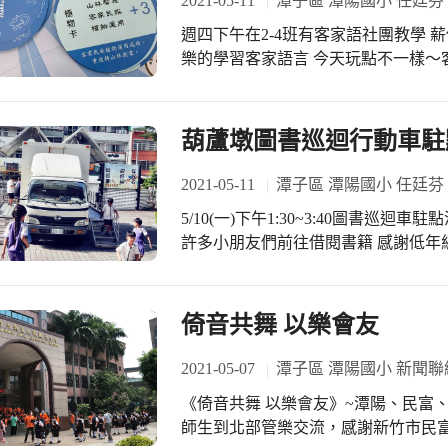
2021-05-11
潭子區 潭陽國小 任廷芬
敬愛的校長、老師、貴賓及學弟學妹們
週四下午在2-4班有客家語社團教學 
再見！
樂的學習客家語言 今天玩點不一樣～
也學到簡單客家語
葫蘆墩圖書巡迴行動車駐
2021-05-11
潭子區 潭陽國小 任廷芬
5/10(一)下午1:30~3:40圖書巡
許多小朋友們前往借閱書籍 感謝低年
開心在看書喔！ 感謝設備仁楓組長每
次） 下一次駐點潭陽日期是5/31（
倚音共舞 以樂會友
2021-05-07
潭子區 潭陽國小 新聞聯
《倚音共舞 以樂會友》~潭陽、民富
師生到北部管樂交流，感謝新竹市民