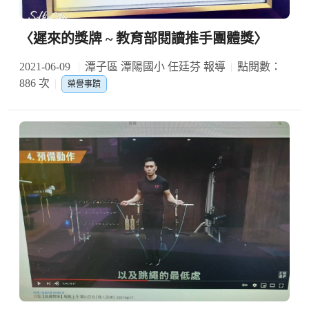
〈遲來的獎牌 ~ 教育部閱讀推手團體獎〉
2021-06-09
潭子區 潭陽國小 任廷芬 報導
點閱數：
886 次
榮譽事蹟