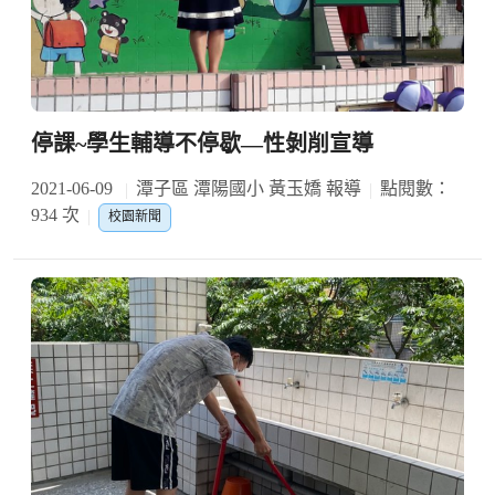
停課~學生輔導不停歇—性剝削宣導
2021-06-09
潭子區 潭陽國小 黃玉嬌 報導
點閱數：
934 次
校園新聞