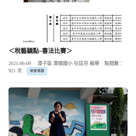
＜稅藝驕點~書法比賽＞
2021-06-09
潭子區 潭陽國小 任廷芬 報導
點閱數：
921 次
榮譽事蹟