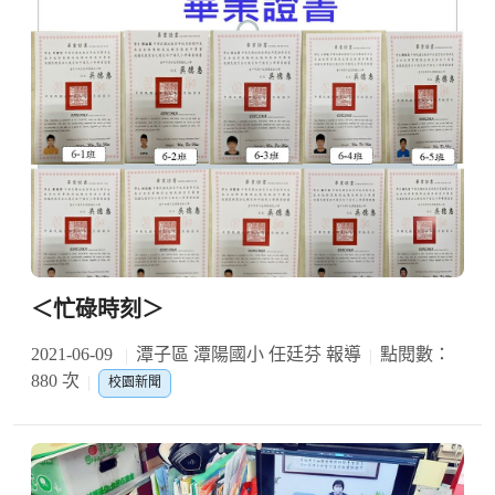
＜忙碌時刻＞
2021-06-09
潭子區 潭陽國小 任廷芬 報導
點閱數：
880 次
校園新聞