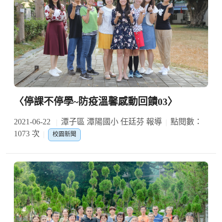
〈停課不停學~防疫溫馨感動回饋03〉
2021-06-22
潭子區 潭陽國小 任廷芬 報導
點閱數：
1073 次
校園新聞