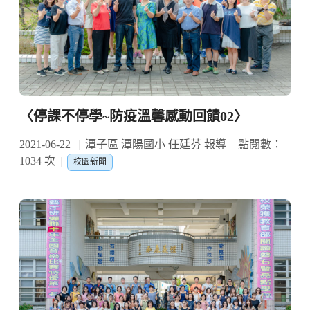
〈停課不停學~防疫溫馨感動回饋02〉
2021-06-22
潭子區 潭陽國小 任廷芬 報導
點閱數：
1034 次
校園新聞