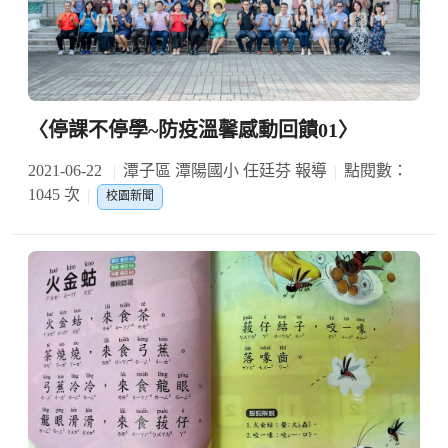
〈停課不停學~防疫溫馨感動回饋01〉
2021-06-22
潭子區 潭陽國小 任廷芬 報導
點閱數：
1045 次
校園新聞