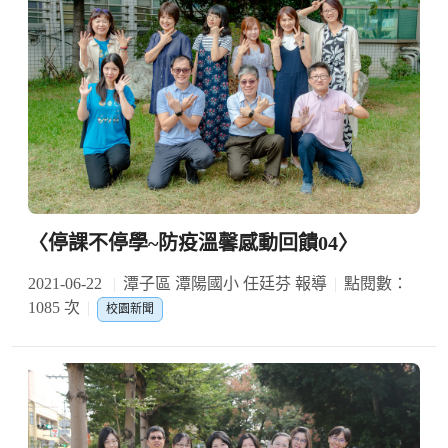
〈停課不停學~防疫溫馨感動回饋04〉
2021-06-22
潭子區 潭陽國小 任廷芬 報導
點閱數：
1085 次
校園新聞