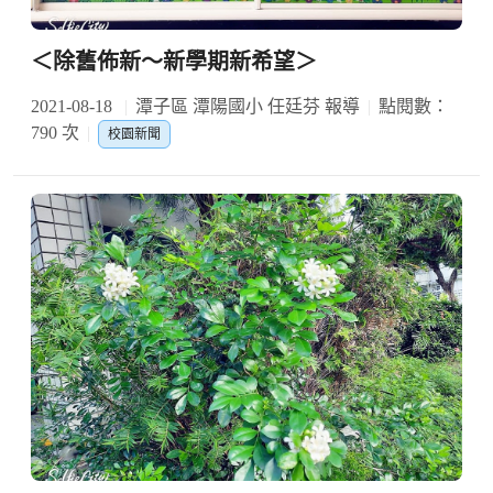
＜除舊佈新～新學期新希望＞
2021-08-18
潭子區 潭陽國小 任廷芬 報導
點閱數：
790 次
校園新聞