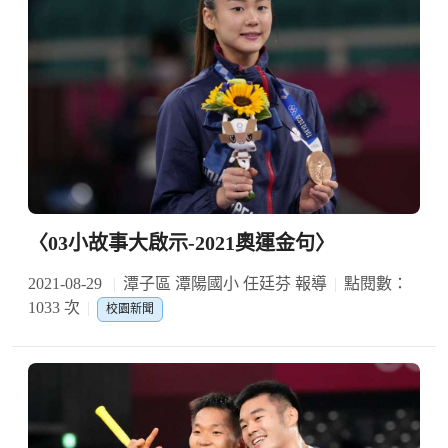
〈03小故事大啟示-2021奧運金句〉
2021-08-29
潭子區 潭陽國小 任廷芬 報導
點閱數：
1033 次
校園新聞