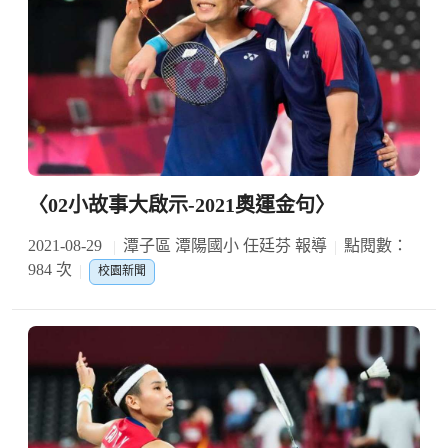
〈02小故事大啟示-2021奧運金句〉
2021-08-29
潭子區 潭陽國小 任廷芬 報導
點閱數：
984 次
校園新聞