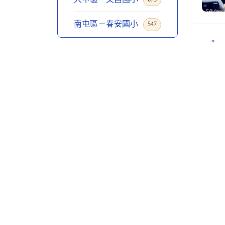
南屯區－春安國小
547
«