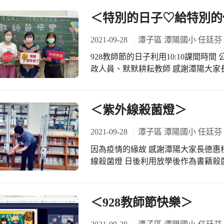
＜特別的日子♡給特別的
2021-09-28
潭子區 潭陽國小 任廷芬
928教師節的日子利用10:10課間時
政人員、默默耕耘教師 感謝潭陽大家
♡服務滿10年：呂珮瑄師、陳巧陵師
宋孟芬師、琬鈺師、曉菁師、雅萍師 
良教育人員：永信師、佳旻師、燕卿
＜紫外線殺菌燈＞
治豪組長、家毓師、靜宜組長、光彥
民國小遴選） ♡優良行政人員：葉蔡
2021-09-28
潭子區 潭陽國小 任廷芬
耘老師：欣如師、燕卿師、如莉師、
因為疫情的緣故 感謝潭陽大家長德惠
貴美師、幼鵑師、欣怡師、毓端師、
線殺菌燈 日後利用放學後作為書籍殺
吉亨師、佳旻師、婉惠師、君偉師、
項 期許我們能在安全無虞環境下教學
佩君師、瑞君師、家毓師、琬鈺師 感
小朋友致贈校長感謝狀 祝福 大家身體
＜928教師節快樂＞
暨同仁們協助頒獎（寶齡組長、翠蘭
字及畫作，感謝學務偉烈主任的用心