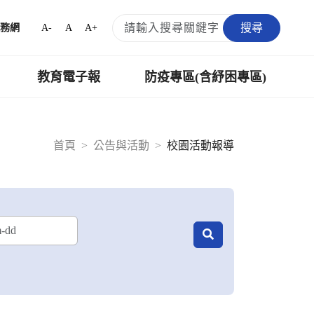
搜尋
A-
A
A+
務網
教育電子報
防疫專區(含紓困專區)
首頁
公告與活動
校園活動報導