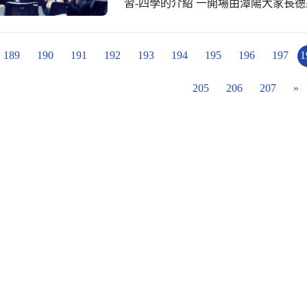
習-四學的介紹 一開場由潭陽大家長德惠
課不停學線上教學之過程 藉由研習主
位學習平台於自主學習課堂 ■學生自學
♡自主學習指導原則 1.先學後教:培養
189
190
191
192
193
194
195
196
197
1
情況，調整導學設計 3.教少學多:激發
教學，聚焦學習要點 感謝葉主任舉例
205
206
207
»
多