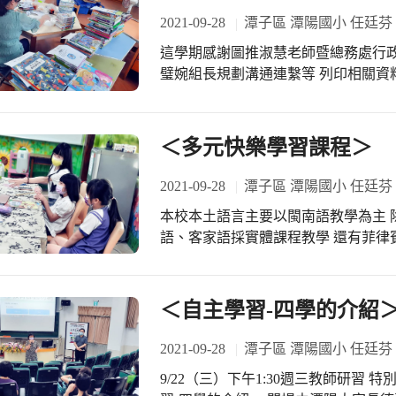
2021-09-28
潭子區 潭陽國小 任廷芬
這學期感謝圖推淑慧老師暨總務處行政
璧婉組長規劃溝通連繫等 列印相關資
好書籍然後上櫃 希望不久的將來讓學
期待潭陽學子們持續讀好書、說好話
＜多元快樂學習課程＞
2021-09-28
潭子區 潭陽國小 任廷芬
本校本土語言主要以閩南語教學為主 
語、客家語採實體課程教學 還有菲律
朋友們都學習很開心 感謝每位老師的
的協助 希望培養孩子們帶著走的能力
＜自主學習-四學的介紹
2021-09-28
潭子區 潭陽國小 任廷芬
9/22（三）下午1:30週三教師研習