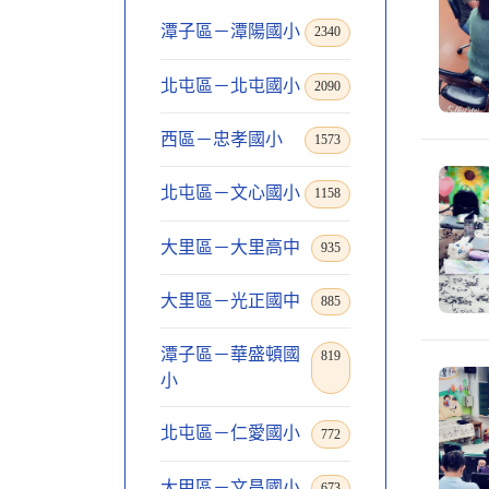
潭子區－潭陽國小
2340
北屯區－北屯國小
2090
西區－忠孝國小
1573
北屯區－文心國小
1158
大里區－大里高中
935
大里區－光正國中
885
潭子區－華盛頓國
819
小
北屯區－仁愛國小
772
大甲區－文昌國小
673