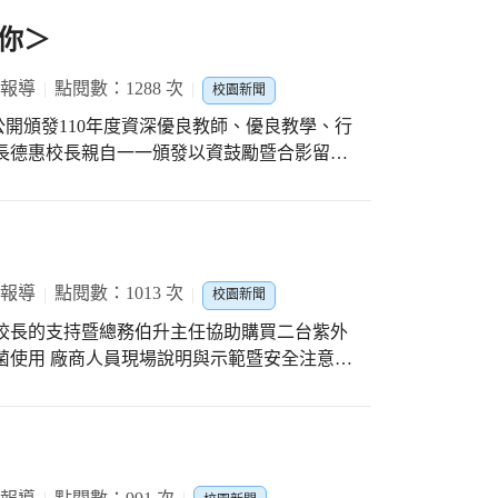
你＞
 報導
點閱數：1288 次
校園新聞
間 公開頒發110年度資深優良教師、優良教學、行
長德惠校長親自一一頒發以資鼓勵暨合影留念
 ♡服務滿20年：雅理組長、建源師、如莉師、
♡服務滿30年：舜慧師、文英師、永信師 ♡優
師、偉烈主任、璧婉組長、蓉淑師、雅萍師、
師、豐成師（福陽國小遴選）、曾麗如師（福
蓮幹事 ♡績優導護人員：偉烈主任 ♡默默耕
 報導
點閱數：1013 次
校園新聞
鈺晴師、雅萍師、映如師、良依師、怡伶師、
校長的支持暨總務伯升主任協助購買二台紫外
文英師、孟芬師、斐俐師、光彥師、佳禹師、
菌使用 廠商人員現場說明與示範暨安全注意事
曉菁師、蓉淑師、珮瑄師、元慶師、唯欣師、
與學習
謝您們一路走來對教育的耕耘奉獻 最後有幾位
健康！教師節快樂！ PS:感謝人事主任的規劃
組長）及拍照（璧婉組長），黑板上生動的文
！