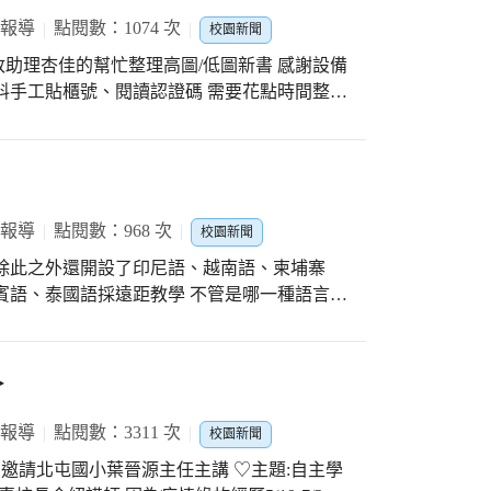
 報導
點閱數：1074 次
校園新聞
助理杏佳的幫忙整理高圖/低圖新書 感謝設備
料手工貼櫃號、閱讀認證碼 需要花點時間整理
生們看新書 下週開始整理全校班級書箱換新書
、存好心、做好事喔！
 報導
點閱數：968 次
校園新聞
除此之外還開設了印尼語、越南語、柬埔寨
賓語、泰國語採遠距教學 不管是哪一種語言小
用心指導學生學習 感謝觀課老師暨協同老師們
！
＞
 報導
點閱數：3311 次
校園新聞
 特別邀請北屯國小葉晉源主任主講 ♡主題:自主學