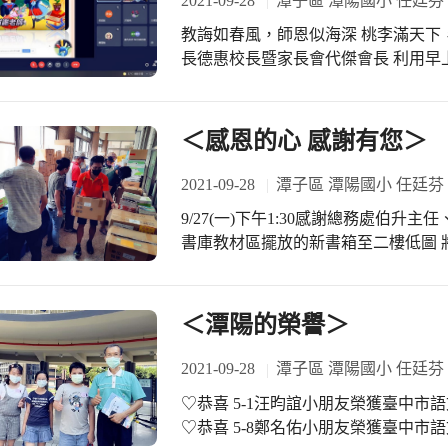
2021-09-28
潭子區 潭陽國小 任廷芬
教誨如春風，師恩似海深 桃李滿天下
長德惠校長暨家長會代傑會長 利用早
園丁 用才華播種，用粉筆耕耘 用汗
辛苦了！ 祝福 身體健康！教師節快樂
＜感恩的心 感謝有您＞
2021-09-28
潭子區 潭陽國小 任廷芬
9/27(一)下午1:30感謝總務處伯
書庫教材區擺放的新書箱至二樓低圖 
備璧婉組長規劃暨圖推淑慧老師執行 
老師將班級書箱裝新書 期待不久將來
閱讀好書 藉此可以提升自己的語文程
＜潭陽的榮譽＞
2021-09-28
潭子區 潭陽國小 任廷芬
♡恭喜 5-1汪昀誼小朋友榮獲臺中
♡恭喜 5-8鄭名佑小朋友榮獲臺中