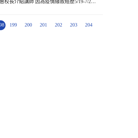
校長介紹講師 因為疫情緣故經歷5/19-7/2停
題了解自主學習之重要性 讓老師們能夠運用數
-組內共學-組間互動-教師導學-學生自學……
預習習慣，提升自學能力 2.以學定教:瞭解自學
98
199
200
201
202
203
204
小組學習，強化團隊互助 4.減負增效:減省無謂
許多的實務說明 參與這場研習老師們定收穫良