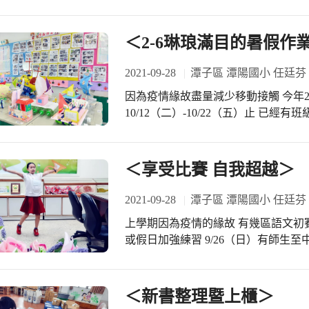
♡指導老師:蕭鳳彰 組長 恭喜以上二位小
點:瑞穗國小） 感謝鳳彰組長平日辛
＜2-6琳琅滿目的暑假作
2021-09-28
潭子區 潭陽國小 任廷芬
因為疫情緣故盡量減少移動接觸 今年2
10/12（二）-10/22（五）止 已
賞他人之作品 並且要愛惜作品不可任意破壞
給教務主任，隨時可報導各班暑假作
＜享受比賽 自我超越＞
2021-09-28
潭子區 潭陽國小 任廷芬
上學期因為疫情的緣故 有幾區語文初
或假日加強練習 9/26（日）有師生
友今早到校鳳彰組長正加強指導中 10
大智國小） 感謝每位指導老師辛苦的
明天師生參賽榮獲佳績 加油！加油！
＜新書整理暨上櫃＞