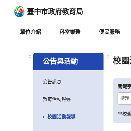
跳
臺中市政府教育局
到
主
要
內
單位介紹
科室業務
便民服務
容
區
:::
:::
校園
公告與活動
公告訊息
關鍵
教育活動報導
學校
校園活動報導