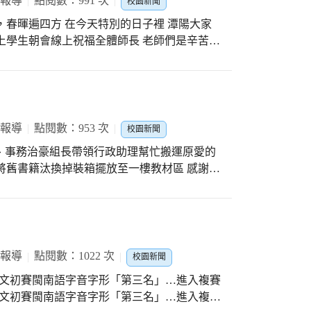
 報導
點閱數：991 次
校園新聞
，春暉遍四方 在今天特別的日子裡 潭陽大家
上學生朝會線上祝福全體師長 老師們是辛苦的
水灌溉，用心靈滋潤 向敬愛的老師們說聲，您
！
 報導
點閱數：953 次
校園新聞
升主任、事務治豪組長帶領行政助理幫忙搬運原愛的
將舊書籍汰換掉裝箱擺放至一樓教材區 感謝設
搬運過程很辛苦，因為書箱很重 之後圖推淑慧
各班級可看到新書籍 也希望小朋友珍惜書籍多
度喔！
 報導
點閱數：1022 次
校園新聞
市語文初賽閩南語字音字形「第三名」…進入複賽
市語文初賽閩南語字音字形「第三名」…進入複賽