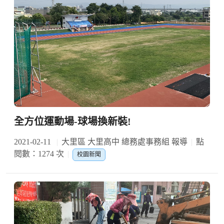
全方位運動場-球場換新裝!
2021-02-11
大里區 大里高中 總務處事務組 報導
點
閱數：1274 次
校園新聞