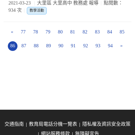
2021-03-23
大里區 大里高中 教務處 報導
點閱數：
934 次
教學活動
«
77
78
79
80
81
82
83
84
85
86
87
88
89
90
91
92
93
94
»
交通指南
教育局電話分機一覽表
隱私權及資訊安全政策
網站服務條款
無障礙宣告