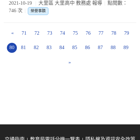
2021-10-19
大里區 大里高中 教務處 報導
點閱數：
746 次
榮譽事蹟
«
71
72
73
74
75
76
77
78
79
80
81
82
83
84
85
86
87
88
89
»
交通指南
教育局電話分機一覽表
隱私權及資訊安全政策