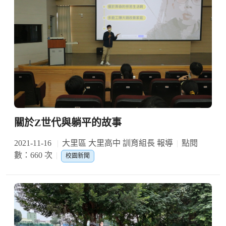
關於Z世代與躺平的故事
2021-11-16
大里區 大里高中 訓育組長 報導
點閱
數：660 次
校園新聞