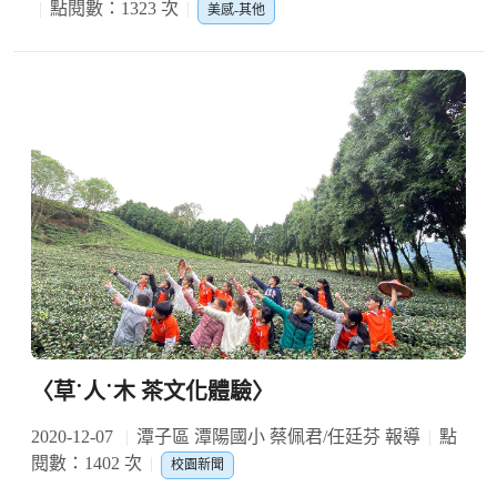
點閱數：1323 次
美感-其他
〈草˙人˙木 茶文化體驗〉
2020-12-07
潭子區 潭陽國小 蔡佩君/任廷芬 報導
點
閱數：1402 次
校園新聞