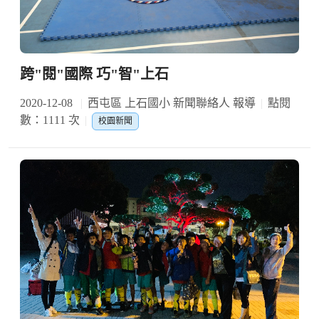
跨"閱"國際 巧"智"上石
2020-12-08
西屯區 上石國小 新聞聯絡人 報導
點閱
數：1111 次
校園新聞