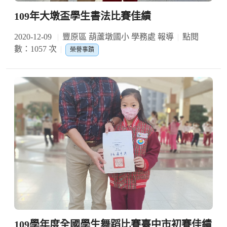
109年大墩盃學生書法比賽佳績
2020-12-09
豐原區 葫蘆墩國小 學務處 報導
點閱
數：1057 次
榮譽事蹟
109學年度全國學生舞蹈比賽臺中市初賽佳績