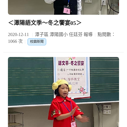
＜潭陽語文季～冬之饗宴05＞
2020-12-11
潭子區 潭陽國小 任廷芬 報導
點閱數：
1066 次
校園新聞