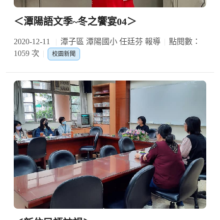
＜潭陽語文季~冬之饗宴04＞
2020-12-11
潭子區 潭陽國小 任廷芬 報導
點閱數：
1059 次
校園新聞