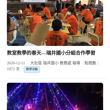
教室教學的春天—瑞井國小分組合作學習
2020-12-11
大肚區 瑞井國小 教務處 報導
點閱數：
1073 次
教學活動