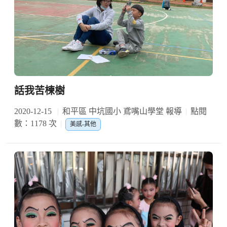
話我苦楝樹
2020-12-15
和平區 中坑國小 鳶嘴山學堂 報導
點閱
數：1178 次
美感-其他