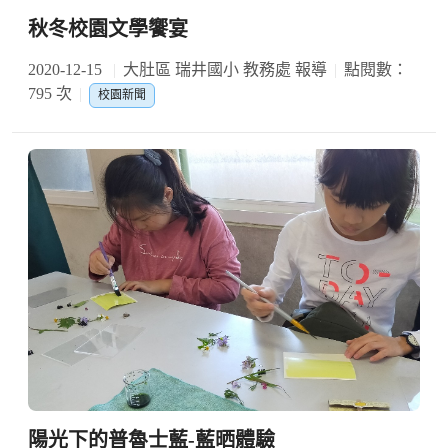
秋冬校園文學饗宴
2020-12-15
大肚區 瑞井國小 教務處 報導
點閱數：
795 次
校園新聞
陽光下的普魯士藍-藍晒體驗