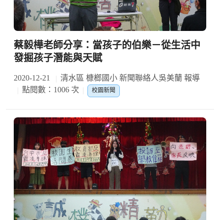
蔡毅樺老師分享：當孩子的伯樂－從生活中
發掘孩子潛能與天賦
2020-12-21
清水區 槺榔國小 新聞聯絡人吳美蘭 報導
點閱數：1006 次
校園新聞