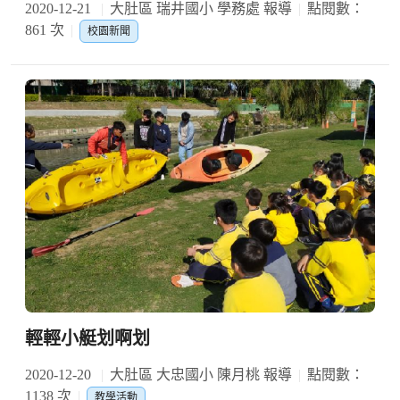
2020-12-21
大肚區 瑞井國小 學務處 報導
點閱數：
861 次
校園新聞
輕輕小艇划啊划
2020-12-20
大肚區 大忠國小 陳月桃 報導
點閱數：
1138 次
教學活動