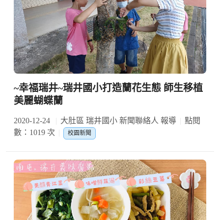
~幸福瑞井~瑞井國小打造蘭花生態 師生移植
美麗蝴蝶蘭
2020-12-24
大肚區 瑞井國小 新聞聯絡人 報導
點閱
數：1019 次
校園新聞