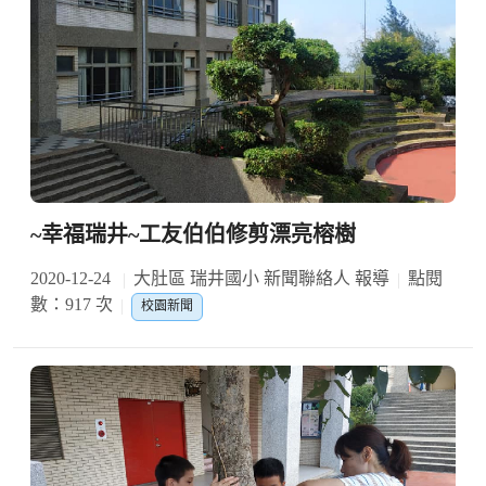
~幸福瑞井~工友伯伯修剪漂亮榕樹
2020-12-24
大肚區 瑞井國小 新聞聯絡人 報導
點閱
數：917 次
校園新聞