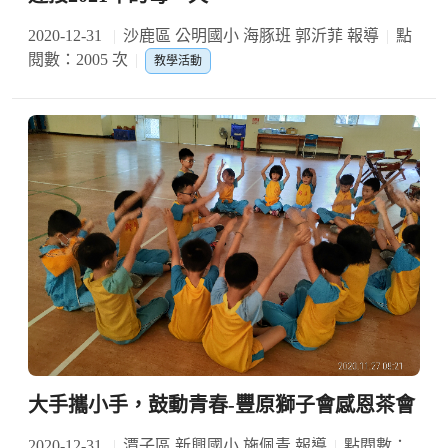
2020-12-31
沙鹿區 公明國小 海豚班 郭沂菲 報導
點
閱數：2005 次
教學活動
大手攜小手，鼓動青春-豐原獅子會感恩茶會
2020-12-31
潭子區 新興國小 施佩青 報導
點閱數：