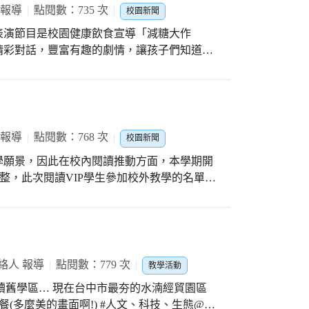
 報導
點閱數：735 次
校園新聞
個表演節目是校園健康飲食宣導「減糖大作
精彩對話，豐富有趣的劇情，讓孩子們知道便
，在戲劇中孩子們了解到「多喝水、多運動、
中，當孩子們看到便當超人正準備吃大糖果時
超人不要吃，以免誤入陷阱。戲劇表演最後也
生活。
 報導
點閱數：768 次
校園新聞
學願景，因此在校內閱讀推動方面，本學期開
調整，此次閱讀VIP學生參加校外教學的名單是
好書介紹等各方面閱讀表現優異產生。學校藉
孩子們可以有機會參加校外教學活動，到校外
外教學來到國立自然科學博物館參觀。首先，
特殊眼鏡，欣賞體型巨大的泰坦巨龍及動畫失
劇場的聲光效果，也對恐龍世界一知半解，但
絡人 報導
點閱數：779 次
教學活動
介紹，也開啟他們自己再去探索恐龍世界奧秘
走讀舊學區… 現在台中市最夯的水湳經貿園區
驗立體劇場，一直在驚嘆，她說：「哇！感覺
餐(多麼美的畫面啊!) #人文、科技、生態@西