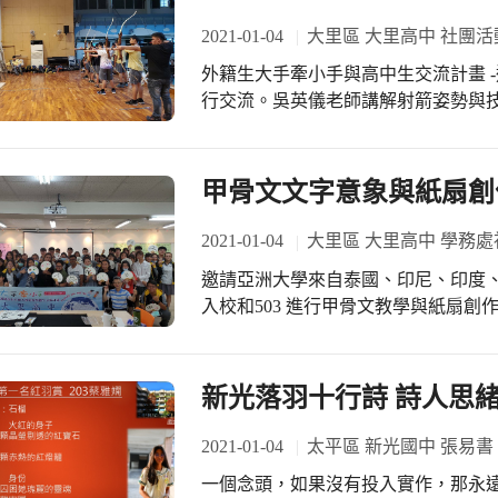
2021-01-04
大里區 大里高中 社團活
外籍生大手牽小手與高中生交流計畫 
行交流。吳英儀老師講解射箭姿勢與
社學生來場pk賽，同場較勁，成績更
甲骨文文字意象與紙扇創
2021-01-04
大里區 大里高中 學務處
邀請亞洲大學來自泰國、印尼、印度
入校和503 進行甲骨文教學與紙扇創
文源流，並向學生解釋其象形文字意
二階段讓學生在宣紙臨摹，並在如意紙
籍生和本校學生更能了解中國文字之
新光落羽十行詩 詩人思
2021-01-04
太平區 新光國中 張易書
一個念頭，如果沒有投入實作，那永