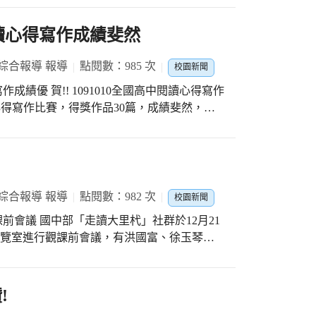
態，以達環境教育之目的。
中閱讀心得寫作成績斐然
綜合報導 報導
點閱數：985 次
校園新聞
寫作成績優 賀!! 1091010全國高中閱讀心得寫作
師陳玉芳、曾瓊芳、張育敏、陳韻如…等熱心指
綜合報導 報導
點閱數：982 次
校園新聞
篇: 402王柔錞、牛德恩、楊
社群於12月21
圖書館小閱覽室進行觀課前會議，有洪國富、徐玉琴、
鍾易澄，
計是
寶任務，最後是分組分享並繳交學習單。 會
增加DIY除臭防蚊香包製作，獲得社群夥伴
!