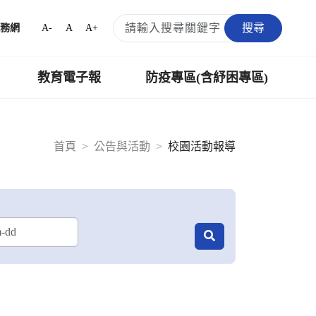
搜尋
A-
A
A+
務網
教育電子報
防疫專區(含紓困專區)
首頁
公告與活動
校園活動報導