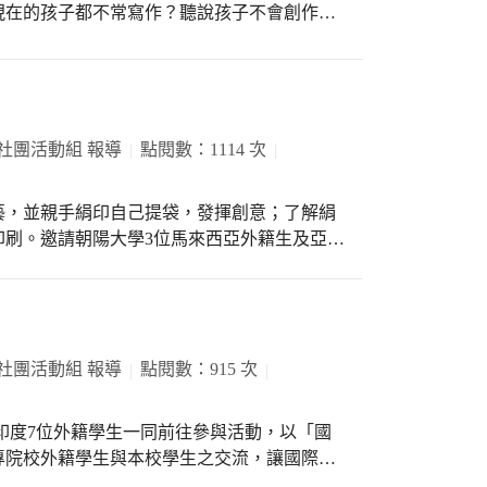
現在的孩子都不常寫作？聽說孩子不會創作？
之後，一個一個打破了！ 有感於現在的孩子
連續四年，自辦落羽松十行詩的創作比賽，由
成老師設計教學簡報，分享給領域內教師的引
為了讓所有老師與孩子都有參與，在各班級
組，從複審階段開始，我們就採用「彌封姓
社團活動組 報導
點閱數：1114 次
干擾，最後在決選階段，所有的國文老師進行
我們分年級，統計出前八名的作品。 為了表
藝，並親手絹印自己提袋，發揮創意；了解絹
松社群老師自行徵集獎學金、與到各個得獎的
印刷。邀請朝陽大學3位馬來西亞外籍生及亞洲
作品與作者連結在一起，除了供作校內語文走
入校一同體驗。邀請王家威老師講授製作絹印
校網、校門口多媒體播放系統，分享著新光詩
實際體驗。同學不僅能發揮創意，進行美感教
動而已，我們想透過這樣的文字創作，讓新光
國際教育和文化視野。
純書寫文字、拼貼想法、創意翱翔的空間，感
還有所有贊助獎金的老師，最後當然要感謝所
社團活動組 報導
點閱數：915 次
學校生活中，重要的學習經歷！
印度7位外籍學生一同前往參與活動，以「國
專院校外籍學生與本校學生之交流，讓國際化
山淨山活動和騎腳踏車環湖，提升學生守護山