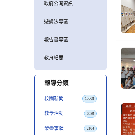
政府公開資訊
遊說法專區
報告書專區
教育紀要
報導分類
校園新聞
15008
教學活動
6589
榮譽事蹟
2104