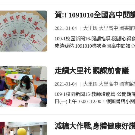
林的環保意識，並了解日月潭人文生
賀!! 1091010全國高
2021-01-04
大里區 大里高中 圖書館
109-1校園新聞16-閱讀指導-閱讀心得
成績斐然 1091010梯次全國高中閱讀心得寫作比賽，得獎作品30篇，成績斐然，師
生仝賀! 恭喜得獎同學，感謝科任教
導。得獎名單如下: 特優5篇: 401徐靜萱，陳玉芳老師指導。 402黃苡榕，曾瓊芳老
師指導。 403洪梓瑛、吳紓嫻，張育敏老師指導。 501陳秉宏，陳韻如老師指導。 
走讀大里杙 觀課前會議
優等12篇: 401沈禹彤，陳玉芳老師指導。 403梁曼璇、藍于晴、詹喬安，張育敏老
師指導。 406 陳敏倩、陳彥碩、柯傑瀚、廖子菁，張育敏老師指導。 501簡方晴、
2021-01-04
大里區 大里高中 圖書館
張家華、黃玟瑄、張緹瀅，陳韻如老師指導。 甲等13
109-1校園新聞15-教師增能篇-公開觀課前會議 國中部「走讀大里杙」
以安、林豈禾，曾瓊芳老師指導。 403王巽荷、蕭煒蓁，張育敏老師指導。 406蕭佑
日(一)上午10:00 -12:00，假
安、王怡然、張之綾，張育敏老師指導。 501簡子騏、龍柏臻、蔡佳侑、
江宜珊、盧怡雯、黃月伴等老師參與。 主題「里中校園尋寶趣」，學習單的設
陳韻如老師指導。
採分組活動，學生依指示語完成各項尋
中除了修正教案內容外，國富老師建議
減糖大作戰,身體健康好讚
一致讚賞，真是好點子!