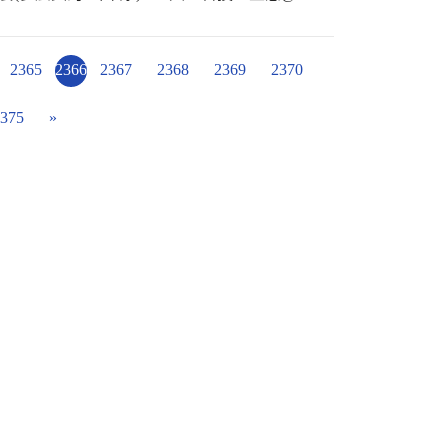
耶！小恐龍好可愛喔！我也想當考古學家。」
規劃,行政團隊的支持 #快不快樂,看孩子臉上
接著來到科學中心二樓參訪台積電文教基金會
場，先前預約好導覽的志工便熱情地為我們不
2365
2366
2367
2368
2369
2370
展區有介紹半導體的導電性及二極體電晶體，
每個孩子都認真地組裝電路版，希望自己可以
375
»
場也有闖關迷宮等等設備讓孩子操作自學，讓
及在生活中的運用。結束了收穫滿滿的新科技
速食」午餐囉！用餐同時，也跟這些可以參加
恩的心，由衷感謝贊助此項活動的文昌教育基