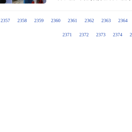
自己就在恐龍島上，恐龍就在我眼前
屯區泰安國小 #感謝級任老師們用心的
欣賞完讓孩子百看不厭的立體劇場，
的笑容最清楚
設立的展覽─半導體的世界。來到展
2357
2358
2359
2360
2361
2362
2363
2364
同年級的孩子進行解說及操作說明，
還有孩子最愛的電子樂園，在樂園中
2371
2372
2373
2374
2
成功讓子己區域的樂園發光旋轉，展
孩子透過親手體驗了解半導體的原理
體驗後，當然少不了孩子們最愛的「
校外校學的孩子們傳達要時時懷抱感
金會。