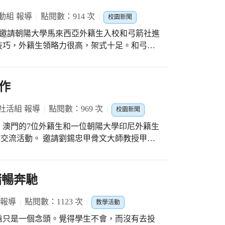
動組 報導
點閱數：914 次
校園新聞
-邀請朝陽大學馬來西亞外籍生入校和弓箭社進
技巧，外籍生領略力很高，架式十足。和弓箭
勝一籌。
作
社活組 報導
點閱數：969 次
校園新聞
、澳門的7位外籍生和一位朝陽大學印尼外籍生
作交流活動。 邀請劉錫忠甲骨文大師教授甲骨
涵。並進行甲骨文猜字遊戲以增進趣味性。第
扇做甲骨文創作，結合文字與藝術繪畫。 外
美與意涵。
緒暢奔馳
 報導
點閱數：1123 次
教學活動
遠只是一個念頭。覺得學生不會，而沒有去投