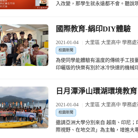
入改變，那學生就永遠都不會。聽說
這些聽說，在國文落羽松社群老師嘗試
耽溺在手機的滑動中，新光國中已經
社群老師討論今年的主題，領域內誌
國際教育-絹印DIY體驗
導方向，再讓班級的孩子進行創作。
中，老師初選優秀作品，交給複審小
2021-01-04
大里區 大里高中 學務處
名」的方式，確保複審不受到班級的
校園新聞
作品編碼票選，依照獲得票數的高低，
為使同學能體驗有溫度的傳統手工技
示對落羽松十行詩的慎重，國文落羽
印曬版的快樂有別於冰冷快速的機械
同學班級處，邀請同學拍照，並且把
大學來自菲律賓、印度、印尼外籍生
廊的展示作品外，也在學校的臉書、
的過程並實際示範絹印方法，讓學生
人的創作。 這不只是一個新詩徵文活
育；並能對外籍生以英文介紹，增進
日月潭淨山環湖環境教育
的孩子，在科技化的影響下，保有單
謝新光國中國文落羽松社群的規劃，
2021-01-04
大里區 大里高中 學務處
有新光孩子，把落羽松十行詩，當作
校園新聞
邀請亞洲大學分別來自 越南、印尼；
際視野、在地交流」為主軸，增進大
在高中學習生涯中萌芽。並藉由貓囒