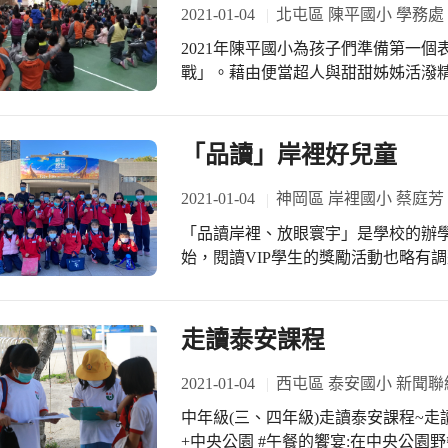
2021-01-04
北屯區 陳平國小 學務處
2021年陳平國小為孩子們準備第一
戰」。藉由便當超人與甜甜姊姊活潑
當超人如何在甜蜜的危機中健康反擊
少喝含糖飲料」。欣賞戲劇表演過程
讓心情好一點時，還心急地提醒便當
「品讀」岸裡好兒童
邀請孩子們一起實踐健康均衡的飲食
2021-01-04
神岡區 岸裡國小 蔡庭芳
「品讀岸裡、放眼寰宇」是學校的辦
始，閱讀VIP學生的獎勵活動也略有
由導師推薦、借閱書籍、線上閱讀、
由此獎勵活動，來鼓勵更多愛閱讀的
吸收新知，擴展自己的眼界。此次校
走讀泰安課程
先到立體劇場觀賞影片，孩子們戴上
落的世界，有些孩子從未體驗過立體
2021-01-04
西屯區 泰安國小 新聞聯
透過這生動的立體畫面及詳細的文字
中年級(三、四年級)走讀泰安課程~
的興趣。有位低年級孩子，第一次體
+中央公園 #午餐的饗宴:在中央公園野