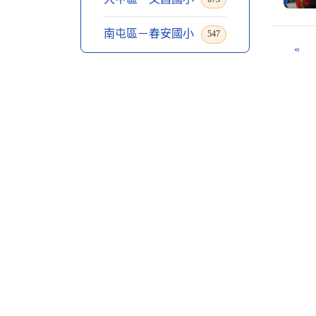
南屯區－春安國小
547
«