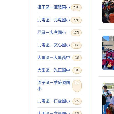
潭子區－潭陽國小
2340
北屯區－北屯國小
2090
西區－忠孝國小
1573
北屯區－文心國小
1158
大里區－大里高中
935
大里區－光正國中
885
潭子區－華盛頓國
819
小
北屯區－仁愛國小
772
大甲區－文昌國小
673