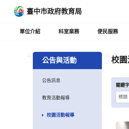
跳
臺中市政府教育局
到
主
要
內
單位介紹
科室業務
便民服務
容
區
:::
:::
校園
公告與活動
公告訊息
關鍵
教育活動報導
校園活動報導