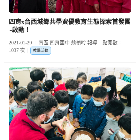
四育x台西城鄉共學資優教育生態探索首發團
~啟動！
2021-01-29
南區 四育國中 翁禎吟 報導
點閱數：
1037 次
教學活動