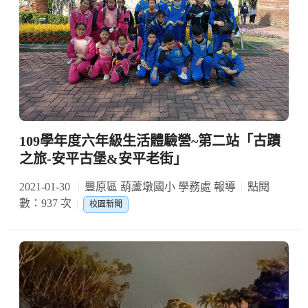
109學年度六年級生活體驗營~第二站「古蹟
之旅-安平古堡&安平老街」
2021-01-30
豐原區 葫蘆墩國小 學務處 報導
點閱
數：937 次
校園新聞