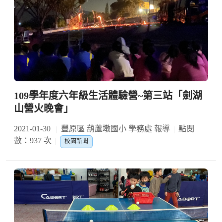
109學年度六年級生活體驗營~第三站「劍湖
山營火晚會」
2021-01-30
豐原區 葫蘆墩國小 學務處 報導
點閱
數：937 次
校園新聞