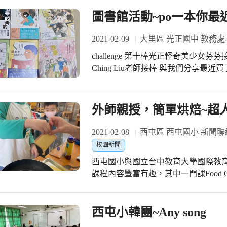
也告訴大家最近很火紅的彼岸花（鬼滅之刃）其實
圖書館活動~po一本你最近買
入了蘭花生長的溫室，學姊先介紹蘭
瓣都有不同的特徵，學生看的超專注
2021-02-09
大里區 光正國中 教務處
相癒合成為「合蕊柱」，這也是蘭花
challenge 第十棒光正怪奇美少女
每個都超美，尤其是「興大跳舞蘭」
Ching Liu老師接棒 與我們分享最
市場，超讚的品種 *第三堂* 因為蘭花在自然界很難以種子的狀態發芽生長（未熟
辦個主題書展 #目前累積44本書 --------
胚），一般都以組織培養作為大量繁
是傳到我這來了 其實自己很久沒買書了 近期都是幫圖書館添購新書 自己買書也習
的學生都只有在課本看過組織培養的介
慣買二手書 經濟又實惠 所以以下這些新書不是買的 都是參加贈書抽獎活動拿到的
外師親授，簡單烘焙~超
先示範說明流程，再兩人一組輪流操
《做夢的勇氣：不放棄熱情，也不要忘
後再到生長室觀察組培苗的生長！ 謝
難做到啊 《我們為什麼要讀書？為什麼要工作？：認識世界與自己，啟動未來無限
2021-02-08
西屯區 西屯國小 新聞聯
其是感受到張老師對研究的投入、熱情
可能（全套兩冊）￼》 ￼￼—以漫畫形
行政支援 #光正國中 #感謝楊惠涵老
校園新聞
我看了還是很徬徨 《給不小心就會太焦慮的你：摘下「窮忙濾鏡」x擺脫「不安迴
任協助接送
西屯國小與國立台中教育大學國際教
圈」，找回自己的人生》 —最近真的
課程內容豐富有趣，其中一門課Food 
書上的改善方式好像也沒什麼用耶 《跟史家一起創作：近代史學的閱讀方法與寫作
接著教導孩子製作法式吐司，孩子們
技藝》 —這本書最硬，想起以前讀史
平底鍋加熱、鍋底塗抹上奶油，孩子
授竟是推薦人之一，改天還是找個時間好好把它給
以中小火將吐司兩面煎至金黃色。大家
西屯小韓團~Any song
前輩：令人崇拜是有道理的！愉快的實
Yummy! #3/27(六)上午11:00~12:00西屯國小110學年度IE國際教育班招生說明會，歡
讀心得啦！最大的感想是希望台灣的