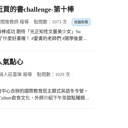
就是紅花石蒜。 *第二堂* 我們進
的書challenge-第十棒
花的花瓣組成，尤其是不同品種的蘭花，唇形
，也開始問問題。另外，蘭花的雄蕊與雌蕊互
-閱推教師 報導
點閱數：1073 次
校園新聞
的特徵！老師還分享實驗室育種的一些蘭花，
芬芬接棒成功 期待「光正知性文藝美少女」Su
，真的超像少女在跳舞，老師也說，即將進入
近買了什麼好書喔！ #愛書的老師們 #開學後要來
------------- 【玉芬老師的po文】 一個不小心還
殖的方式。所以接下來就是組培體驗，八年級
紹，今天可以實際操作，真的是太棒了 學長
人氣點心
作，將跳舞蘭的原球體分株到新的培養基。最
記內心￼》 —作者實在太熱血，一般人真的很
謝張教授與研究生群，今天上午真是充實，尤
絡人莊嘉琳 報導
點閱數：1029 次
與執著，希望學生都收穫滿滿 也感謝學校的
式試圖幫助我們重新思考唸書和工作的意義￼，雖然
師全程陪伴並規劃課程 #感謝紘瑋組長與光榮主
育中心合辦的國際教育班主題式英語冬令營，
習慣性焦慮，搞到自己的身體很差，可惜看了
Culture飲食文化，外師介紹下午茶甜點種類，
從打蛋開始，將蛋汁和鮮奶、鹽調勻，外師將
方的痛苦回憶，但意外發現我們系上蔡龍保教
們依序拿取吐司兩面沾裹蛋汁並放入鍋中，再
讀一讀好了 《燒杯君和他的偉大
品嘗著香濃四溢的金黃大方塊，直呼Yummy!
驗器材博物館》 —之前為了拿到書就寫過試
教科書能如此擬人化和有趣，期待美感細胞_教