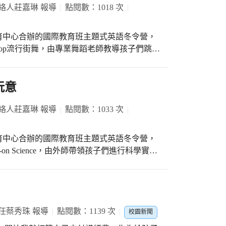
西屯首選 #IE國際教育班+雙語音樂+外師協同
絡人莊嘉琳 報導
點閱數：1018 次
育中心合辦的國際教育班主題式英語冬令營，
Hop流行街舞，由專業舞蹈老師教導孩子們跳出
隨便哪首歌，孩子們都能開心地手舞足蹈~「在
也學習多元才藝，包含流行街舞和變魔術喔!」
屯國小110學年度IE國際教育班招生說明會，歡迎小一新
玩意
#IE國際教育班+雙語音樂+外師協同教學 #我
絡人莊嘉琳 報導
點閱數：1033 次
育中心合辦的國際教育班主題式英語冬令營，
on Science，由外師帶領孩子們進行科學實
文步驟解說和親自示範，只見孩子們專注聆聽
向外師說出自己喜歡的顏色加入調色，五顏六
參加~ #雙語公校 西屯首選 #IE國際教育班
任蔡秀珠 報導
點閱數：1139 次
校園新聞