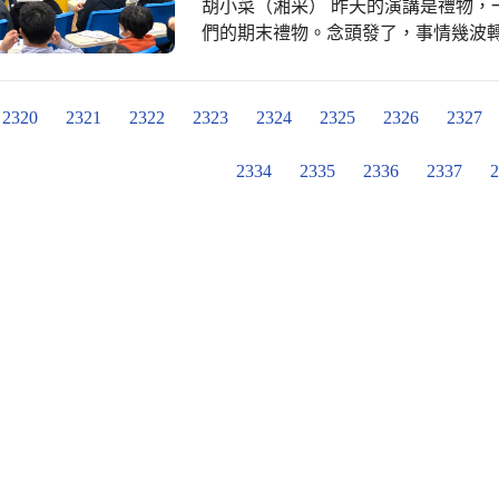
胡小菜（湘采） 昨天的演講是禮物，
們的期末禮物。念頭發了，事情幾波
錢，我想是熱情融化了他。 孩子們看
過耶！」他們以為我偷書裡的故事，
他們這三年來聽我說故事的時間點，
2320
2321
2322
2323
2324
2325
2326
2327
了，誰還沒，誰看懂了，誰還沒領會
分。 回到昨天的演講，兩班的孩子絕
2334
2335
2336
2337
2
著的兩堂課，我們班竟然一個要去上
故事就是人類的天性，我們班孩子喜
循著回應，會不小心越站越靠近我們班
靈感可以怎麼連結，老師提問後，有
淺的畫面與Lyft廣告中老奶奶雪中打
（https://youtu.be/v8nyG
們還討論了這一點，為這一點發現欣喜
名字的，寫仙女的，寫藝名的，寫大
要特別的！」（一臉正經，沒有在開
旁邊負責大笑跟拍照，有孩子記起了
豪，都有簽名。 回程我跟淑華老師一
孩子浮誇的要求，貓老師不改本色：