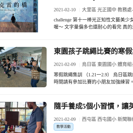
2021-02-10
大里區 光正國中 教務處
challenge 第十一棒光正知性文藝美少
喔～ 文字量偏多也還耐心的看完 真的是
Yu老師接棒 與我們分享最近買了什麼好書喔！ #厲害的封面真的很
店真的有它獨特的魅力 #愛書的老師們
----------------------------
東園孩子跳繩比賽的寒假
面或書封吸引(外貌協會嗎) 有時會摸
實體書店的存在，能夠感受書的溫度 介
2021-02-09
烏日區 東園國小 體育組
克雷藉著蓋一座橋，修復自己及家庭所
寒假跳繩集訓 （1.21一2.9） 烏日區跳繩比賽日期快要到來，利用寒假課照班的下課
難看懂)，花了一個月才斷斷續續讀完
時間請有參加比賽的小朋友加強練習。 每天訓練菜單是跑步跳200下，交叉跳
圖書館借了作者的上本書，覺得偷書賊比
下，體側交互迴旋跳40下，一跳二迴
荒井良二繪製的封面插圖吸引買下的
分的人都吃不消，可是隨著每天持續
完一個離世的人為活著的人所帶來漣
至有些人也會利用其餘下課時間練習
隨手養成5個小習慣，讓
寫的小說，因為能一氣呵成看完 3.
續練習，希望他們可以從跳繩養成規
少年閱讀，陳韻如巧妙融入詩詞歌賦
是孩子最大的收穫！
2021-02-09
西屯區 西屯國小 新聞聯
重新認識、愛上自己的文化。推~~ 4
書，透過練天樁與地樁，與天地連線，
教學活動