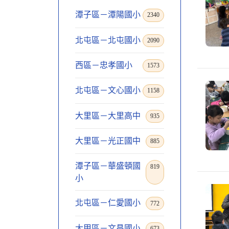
潭子區－潭陽國小
2340
北屯區－北屯國小
2090
西區－忠孝國小
1573
北屯區－文心國小
1158
大里區－大里高中
935
大里區－光正國中
885
潭子區－華盛頓國
819
小
北屯區－仁愛國小
772
大甲區－文昌國小
673