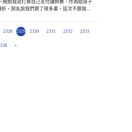
一開始我就打算自己支付講師費，作為給孩子
轉折，朋友說我們買了很多書，這次不跟我收
書，告訴我：「老師，這裡面很多故事你都講
我笑了笑，問了他們書的出版時間點，再問了
他們才恍然，故事原來就在那兒，只有誰看見
2328
2329
2330
2331
2332
2333
，我當然也會去偷故事，那是我工作中的一部
大多數都好投入，大概連廁所都捨不得去（連
338
»
廁所的孩子都沒有，有夠不科學）但我想喜歡
歡說話，忍不住一直回應，事後貓老師笑說，
，要一直刻意的拉回自己的腳步。 演講中談
個孩子將貓老師說的搜神記古巢老嫗中大魚擱
滑卡在雪堆中的畫面連結
zOLsdw），這是個讓我們驚喜的發現，送貓老師下樓時，我
。 演講後的簽書，孩子們很自由，要老師寫
帥哥的，寫無敵大帥哥的，還有孩子說：「我
玩笑）孩子的要求，貓老師全數滿足，我只在
耿豪沒來，但他的書在桌上，於是連沒來的耿
起送上了一點心意，並跟他道謝，謝謝他滿足
「我想是這樣子的，看小孩的樣子，就會知道