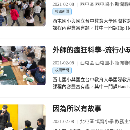
迎小一新生家長報名參加~ #雙語公校 
2021-02-08
西屯區 西屯國小 新聞聯
科書再造計畫能快快開發到國中端 最後誠摯邀請光正知性文藝美少女Su Ching Liu
教學 #我愛西屯
校園新聞
接棒
西屯國小與國立台中教育大學國際教
課程內容豐富有趣，其中一門課Hip 
最流行的韓團舞步，搭配著流行音樂
IE英語冬令營裡，我不只學習英語，
#3/27(六)上午11:00~12:00西
外師的瘋狂科學~流行小
生家長報名參加~ #雙語公校 西屯首選 
愛西屯
2021-02-08
西屯區 西屯國小 新聞聯
校園新聞
西屯國小與國立台中教育大學國際教
課程內容豐富有趣，其中一門課Hands-
驗，本次自製安全的史萊姆，透過英
外師指令，用力攪拌自己的材料，和
色的史萊姆讓孩子愛不釋手! #3/27(六)上午11:00~12:00西屯國小110學年度IE國際教
因為所以有故事
育班招生說明會，歡迎小一新生家長報名
+雙語音樂+外師協同教學 #我愛西屯
2021-02-08
北屯區 慎齋小學 教務主