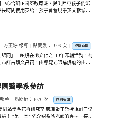
非推理系小說。誠實地說，還沒拆來閱讀...
中心合辦IE國際教育班，提供西屯孩子們沉
》 最後，介紹我去圖書館借過，覺得很特別
與長時間使用英語，孩子會發現學英文就像習
學的小說，博士熱愛的算式是什麼？ 就是
和外師對話。只要隨手養成5個小習慣，讓英語
圖書館借來看看! 既然講到數學，就請美麗的
.玩遊戲積極搶答 3.專注聆聽外師每個指令 4.踴
名參加~ #雙語公校 西屯首選 #IE國際教育
屯
中方玉婷 報導
點閱數：1009 次
校園新聞
認同」，暸解在地文化之110年寒輔活動，有
到市訂古蹟文昌祠，由導覽老師講解廟的由來
蔥、芹菜、發粿等供學生上香，求升學順利，
學生個個金榜題名。 除了市定古蹟文昌祠的
進行參訪及導覽，瞭解世界三大宗教文化之一
學園藝學系參訪
步瞭解不同國家宗教文化差異，校方更精心安
能透過講座課程及實地參訪導覽，進而欣賞、
 報導
點閱數：1076 次
校園新聞
，讓學生的寒輔課更別具意義。
大學園藝學系花卉研究室 感謝張正教授規劃三堂
驗！ *第一堂* 先介紹系所老師的專長，接著
蘭花的育種，（所以今天大家的伴手禮都是一
的特性、金門野百合的生育週期與物候關係，