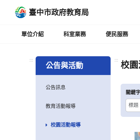
跳
臺中市政府教育局
到
主
要
內
單位介紹
科室業務
便民服務
容
區
:::
:::
校園
公告與活動
公告訊息
關鍵
教育活動報導
校園活動報導