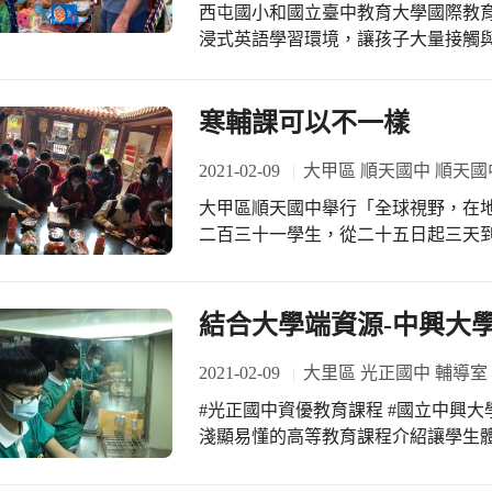
念之樹》:東野圭吾繼解憂雜貨店之後的
西屯國小和國立臺中教育大學國際教育
昨天先看校長借我的《迷宮裡的魔術師
浸式英語學習環境，讓孩子大量接觸
的書《博士熱愛的算式》。一本有關數
慣一樣，變得很自然、很容易就可以
「數學中最美的等式」，有興趣可以去
學習進步很有感! 1.和外師對話練習 2
數學老師Sheree Yu接棒
躍舉手發言 5.下課找外師聊天 #3/27(六)上午11:00~12:00西屯國小110學年度IE國際
寒輔課可以不一樣
教育班招生說明會，歡迎小一新生家長報
班+雙語音樂+外師協同教學 #我愛西
2021-02-09
大甲區 順天國中 順天國
大甲區順天國中舉行「全球視野，在地
二百三十一學生，從二十五日起三天
及建築特色等，學校並備有吉祥物青
這項活動不但有激勵學生求學，更期待
導覽外，亦安排學生前往大甲鎮瀾宮
結合大學端資源-中興大
的大甲媽祖文化；為了讓學生更進一
排日本神祉文化的講座課程，讓學生
2021-02-09
大里區 光正國中 輔導室
比較、認同不同國家之間的文化差異
#光正國中資優教育課程 #國立中興
淺顯易懂的高等教育課程介紹讓學生體
再進入老師的專業，張老師的專長是
小盆蘭花）老師簡單介紹了球根花卉