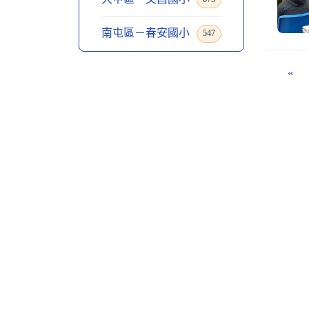
南屯區－春安國小
547
«