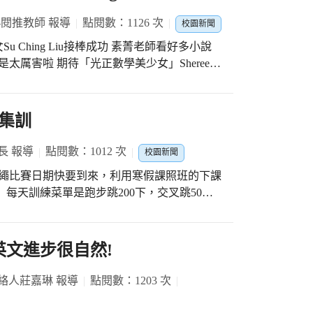
-閱推教師 報導
點閱數：1126 次
校園新聞
女Su Ching Liu接棒成功 素菁老師看好多小說
太厲害啦 期待「光正數學美少女」Sheree
吸眼球 #實體書
 #開學後要來辦個主題書展 #目前累積49本書
------- 【素菁老師的PO文】 我買書除了看內容，有時候是被封
集訓
一摸書的質感，只差沒拿起來聞一聞 所以喜歡
紹一下最近買的書~ 1.《克雷的橋》:主人翁
長 報導
點閱數：1012 次
校園新聞
受的創傷。這本書的敘事手法很特別(就是很
，讀到最後會被克雷所做的一切感動。後來去
50
較好看說~ 2.《漣漪的夜晚》:完全就是被
旋20下，雖然剛開始小朋友練的哇哇叫，大部
書，這本小說沒有華麗的詞藻推砌，淡淡地說
的練習，每個人也逐漸適應每天練習的量，甚
漪的故事。相較歐美小說，比較喜歡看日本人
，看到小朋友的技術逐漸成熟，透過每天的持
英文進步很自然!
《仙靈傳奇套書》:小孩很愛的一套書，很適合青
律運動的好習慣，以及可以長高、長壯，這就
、繪畫陶俑，透過跌宕精采的情節，讓讀者們
絡人莊嘉琳 報導
點閱數：1203 次
.《養氣》:朋友推薦我的書，淺顯易入門的氣功
消除壓力與負面情緒，培養好氣感。 5.《祈