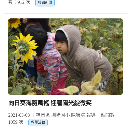
數：912 次
校園新聞
向日葵海隨風搖 迎著陽光綻微笑
2021-03-03
神岡區 圳堵國小 陳議濃 報導
點閱數：
1059 次
教學活動