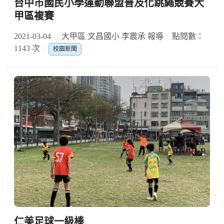
台中市國民小學運動聯盟普及化跳繩競賽大
甲區複賽
2021-03-04
大甲區 文昌國小 李震承 報導
點閱數：
1143 次
校園新聞
仁美足球一級棒