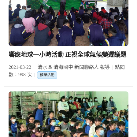
響應地球一小時活動 正視全球氣候變遷議題
2021-03-22
清水區 清海國中 新聞聯絡人 報導
點閱
數：998 次
教學活動