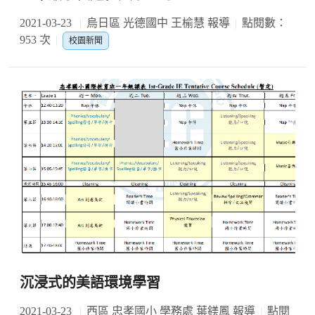
2021-03-23
烏日區 光德國中 王榆慧 報導
點閱數：
953 次
校園新聞
沉浸式的美語環境學習
2021-03-23
西區 忠孝國小 學務處 葉鎂鳳 報導
點閱