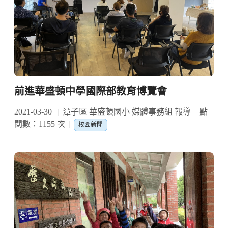
前進華盛頓中學國際部教育博覽會
2021-03-30
潭子區 華盛頓國小 媒體事務組 報導
點
閱數：1155 次
校園新聞