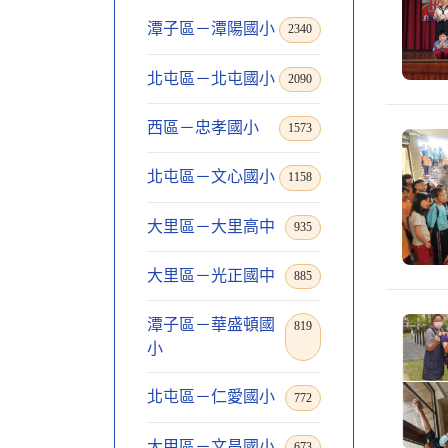
潭子區－潭陽國小
2340
北屯區－北屯國小
2090
西區－忠孝國小
1573
北屯區－文心國小
1158
大里區－大里高中
935
大里區－光正國中
885
潭子區－華盛頓國
819
小
北屯區－仁愛國小
772
大甲區－文昌國小
673