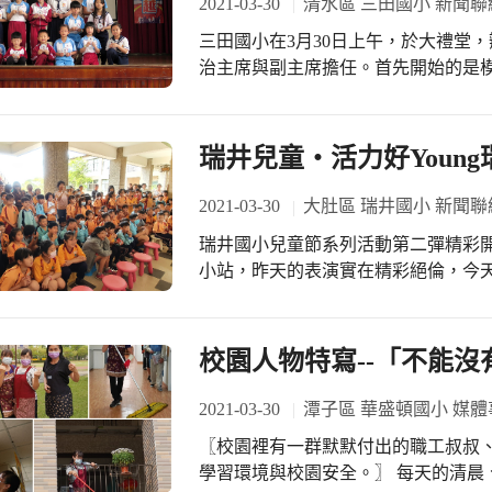
2021-03-30
清水區 三田國小 新聞聯
三田國小在3月30日上午，於大禮堂
治主席與副主席擔任。首先開始的是
影；其次是「圓夢計畫」頒獎，由校
學，給予協助，獎品內容有書籍、文
選證書及前後任小主席交接。典禮結
瑞井兒童‧活力好Young瑞井
劃的三個分站活動，分別是「夢想的家
在活動中都能動手操作及體驗，而分
2021-03-30
大肚區 瑞井國小 新聞聯
歡樂中學習，度過快樂充實的一天。
瑞井國小兒童節系列活動第二彈精彩開
小站，昨天的表演實在精彩絕倫，今
擠得水洩不通！今天的表演者帶了更
秀、直笛組曲串聯秀、還有學生自編
轉睛！小朋友們在台上展現的自信也
校園人物特寫--「不能
首抖音神曲及棒球隊應援曲，歌手與
到最高點！無論是表演者還是觀眾，
2021-03-30
潭子區 華盛頓國小 媒體
明日之星！ 上課的鐘聲催促的表演時
〖校園裡有一群默默付出的職工叔叔
可以看嗎？」，我們一起期待下一個彩
學習環境與校園安全。〗 每天的清晨、白天、下午及黃昏，偌大的校園走廊上、學