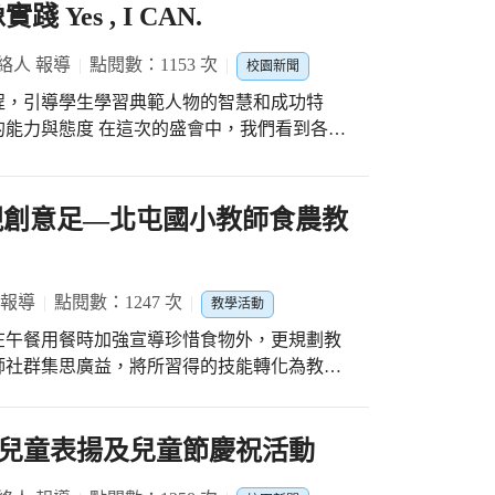
es , I CAN.
絡人 報導
點閱數：1153 次
校園新聞
程，引導學生學習典範人物的智慧和成功特
能力與態度 在這次的盛會中，我們看到各班
」和「分享」這四個步驟，嘗試解決問題的歷
廊經常有人奔跑嬉戲，於是他們透過戲劇及影片
營造溫馨安全的友善校園。三年5班同學們希望
現創意足—北屯國小教師食農教
文單字圖像化、小老師制度及營造英語環境等
和成績。四年4班裡有些同學可能會因為補習或
響睡眠時間和隔天的學習效益，所以他們在理
 報導
點閱數：1247 次
教學活動
嘗試自己排定作業內容和時間，並學習為自己
在午餐用餐時加強宣導珍惜食物外，更規劃教
師社群集思廣益，將所習得的技能轉化為教學
做法，並送給全校同學ㄧ雙四維國小紀念襪，
蒻及各種色彩的果汁所創作出的小點心，連校
戰時，都能感受到師長們給予的溫暖，以堅定
老師們積極規劃學生體驗活動，目標在重新連
想邁進。
業生產方式的食農教育，更顯出其重要性。
兒童表揚及兒童節慶祝活動