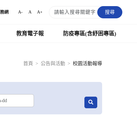
搜尋
A-
A
A+
務網
教育電子報
防疫專區(含紓困專區)
首頁
公告與活動
校園活動報導