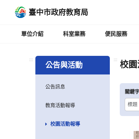
跳
臺中市政府教育局
到
主
要
內
單位介紹
科室業務
便民服務
容
區
:::
:::
校園
公告與活動
公告訊息
關鍵
教育活動報導
校園活動報導