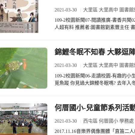
2021-03-30
大里區 大里高中 圖書館
109-2校園新聞07-閱讀推廣-書香共聞02- 
人超有料 推薦者:圖書館劉素豐主任 書名：國學潮人誌，古人超有料 作者：宋怡蕙
出版社：麥田 出版日期：2020年04月30日 古文閱讀的推廣，在講究速食
其實是很不容易的。尤其是一講到「
來面對。國文課本上那些文謅謅的古
錦鯉冬眠不知春 大夥逗
題率最高的名家之作，卻仍然讓學生感到頭痛不已。 本書
的教學經驗、專業國學知識及風趣生
2021-03-30
大里區 大里高中 圖書館
新潮國學書。 原來二千多年前，孔子就已經用素養課程，圈粉來自各國的三千學
109-2校園新聞06-走讀校園-有趣的小生物-冬眠不覺春
子。他是地表最強的國際學校總裁，教師界的網紅。 有天
覓魚蹤 你見過大錦鯉冬眠嗎? 去年入冬後，環保池裡的烏龜(大樹)、錦鯉(灰灰)忽告
了初試啼聲的童子試之外，往後的科
失蹤。 經觀察後發現原來是冬眠去了
為考場官場失利，反而讓蒲松齡完成一
披著厚厚的綠泥出現了， 卻未見錦鯉現
一名的圈粉高手蘇東坡，他用儒釋道
找一找，錦鯉(灰灰)躲在哪裡冬眠呢?
何厝國小-兒童節系列活
因為「一肚子的不合時宜」讓他屢遭
好感度最高的潮男。 安靜做自己的司馬遷，他是讀萬卷書也要行萬里路的「壯遊」
2021-03-30
西屯區 何厝國小 學務處
實踐者，他忍辱負重，用恆毅力寫下地表最強的《史
持談仁說義，在那充斥名利的戰國時
2017.11.16音樂界偶像團體「直