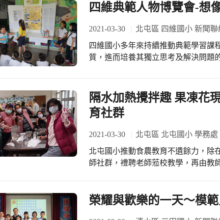
們能夠有這麼完美的校外初登場!
四維典範人物博覽會-想像實踐 Y
2021-03-30
北屯區 四維國小 新聞聯
四維國小多年來持續推動典範學習課
質，進而培養其獨立思考及解決問題的
級透過「感受」、「想像」、「實踐
程。例如六年4班同學們發現學校走
的宣導，希望大家落實走廊不奔跑，
隔水加熱攪拌趣 果凍花
提升全班英語成績，於是他們透過英
育社群
方式，大幅地提升了全班的學習動機
家庭活動，導致當天作業寫太晚，影
2021-03-30
北屯區 北屯國小 學務處
解老師上課和作業內容的關聯性後，
北屯國小推動食農教育不遺餘力，除
的學習及生活負責。 「四維有愛，愛在流轉」，感謝四維國小最有力的後盾-家長委
師社群，禮聘老師蒞校教學，再由教
員會肯定「想像實踐」課程的理念與
活動，今天的作品是果凍花，利用蒟
期許同學們在面對生活及學習上的挑
長也努力的學習喔。在教育的場域，
的信念和穩健的步伐，朝著自己的夢
結餐桌到農場，建立健康的飲食、農
榮耀與歡樂的一天～模範