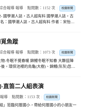
綜合報導 報導
點閱數：1152 次
校園新聞
國學潮人誌，古人超有料 國學潮人誌，古
的潮世代，
國學」二字，學生們幾乎是以應付考試的心態
文，縱使它們都是經典篇章中的經典，大考出
陣覓魚蹤
是宋怡慧老師，以她多年
動的文筆，精心撰寫的一本兼具趣味與知識的
綜合報導 報導
點閱數：1073 次
校園新聞
暖 錦鯉冬眠不知春 大夥逗陣
才學霸之稱的蒲松齡，除
舉之路卻是屢試屢敗，生活窮困潦倒。但也因
。 春分後，氣溫回升，但見年年冬眠的烏龜，
部充滿異次元空間想像的《聊齋誌異》。 第
蹤跡，原來牠還躲在石縫裡冬眠呢!! 請用心
解人生的憂，用也無風雨也無晴解生命的惑。
動-直笛二人組表演
貶黜，可他卻活得自在瀟灑，雖不完美，卻是
 報導
點閱數：1153 次
記》。 予豈好辯哉的孟子，堅
校園新聞
代，舌戰群雄，最後竟成了戰國奇葩說擂台賽
笛二人組」蒞臨何厝國小，帶給何厝國小的小朋友一