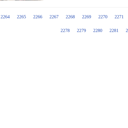
習區窗台前、飄滿了落葉的生態區、
的洗手間，還有資源回收時間在回收
的清潔與衛生，辛勤的揮著汗水，努力工作著。 每每看見阿姨們
2264
2265
2266
2267
2268
2269
2270
2271
的孩子們似乎也能感受到那份辛勞，
了！」都能讓所有的疲累與付出，得到最暖心的回饋。 
2278
2279
2280
2281
2
為華小預備及維持了乾淨、整潔、衛
福地享受在華小學習和工作的每一天