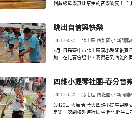
的盟主。 亡國之君的李煜，陰錯陽差登上王位，這個因詞而生的佛系雅痞皇帝，犧
個超級歡樂無比享受的音樂饗宴！ 自
牲己身自由，換取黎民片刻平安，且
多後的今天2021.3.30終於又等到林
得失，就留待後人論斷了。 李斯利用聰明的溝通，經營個人的品牌。一篇《諫逐客
趣幽默的兩位帥氣型男為我們帶來直
書》，李斯的說話術讓他贏得主管緣，並且成功保
呼連連!! 這場專屬於我們何厝國小
跳出自信與快樂
—李清照，她是宋詞婉約派的代表，
樂知識，教我們認識了卡農，聆聽了
時尚風潮；她置身在男性詞壇中，仍
流行音樂，甚至有鬼滅之刃之垃圾車
2021-03-30
北屯區 四維國小 新聞聯
永遠的女神。 不為五斗米折腰的陶淵明。在「上品無寒門，下品無士族」社會階級
師吹奏告白氣球時，一起哼唱一起打拍
分明的東晉，他雖也曾想濟世救民，
3月5日是臺中市北屯區國小跳繩複賽
位老師不收演出費， 因此我們決定送
元曲四大家之首的關漢卿，他是元曲
加。在比賽會場中，我們看到四維的
朋友親手栽種的茄子跟番茄！謝謝直笛
編劇高手的典範，他是東方的莎士比亞。 家喻戶曉的《琵琶行》作者白居
個人跳的項目中，展現個人精熟的技
沒有互聯網的古代，他就懂社交紅利
定一致的節奏，獲得令人讚賞的佳績。
火紅話題。有他在的地方絕無冷場。 也是屢考屢敗，屢敗屢戰的宅男歸有光，被視
到場為四維小將們加油喝采，也感謝
四維小提琴社團-春分音
為早慧天才的他，偏偏考運欠佳，但
偉老師帶隊指導四維小將們
成功是留給努力的人的。 十二位最潮的古人物、十二篇最潮的生命故事，原來「國
2021-03-30
北屯區 四維國小 新聞聯
學」也可以如此新潮又有趣，閱讀古
3月20日 天氣晴 今天四維小提琴樂團受邀參加北屯春分戶外音樂會演出 雖然同學們
是第一次到校外進行展演 但他們平日在學校都專心聆聽芳瑜老師的指導 勤奮練習
所以 演出時 各個台風穩健 毫不怯場 也獲得在場所有聽眾的一致好評喔! 感謝黃圓媛
校長和家委會到場為小朋友加油,也感謝誌忠主任 慧綺老師全程