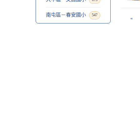
南屯區－春安國小
547
«