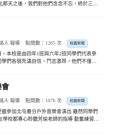
此那天之後，我們對他們念念不忘，終於三年
在詞壇掀起士大夫詞的一代詞聖，其一生成敗
啟文老師及郭焜照老師!! 風度翩翩才華洋溢又風
笛家族，有小有大，讓小朋友們大開眼界，驚
住了飯碗。 史上最萌的國民女神
小朋友的音樂會內容豐富，老師還教給小朋友音
闋闋都是經典首選。她不只做自己，還能引領
古時候只有貴族才能享受的宮廷音樂，也帶來
傲然地綻放亙古耀眼的光芒。她是人們心目中
，小朋友哄堂大笑，最後小朋友們聽到兩位老
絡人 報導
點閱數：1265 次
校園新聞
子，歡樂的氣氛充滿整個活動中心！ 因為兩
但終究成了一個勇敢做自己的超凡厭世隱者。
日，本校是由四年1班與六年2班同學們代表參
出我們何厝國小老師製作的創客手機架還有小
夜空中最閃亮的一顆星，他是落魄儒生變身為
同學們各個充滿自信、鬥志激昂，他們不僅在
二人組~~
易。在還
巧；在團體跳繩項目中，也有絕佳默契，以穩
的重要，懂得用社交傳播個人理念，掌握文壇
 感謝家長會張旭志會長與黃圓媛校長，特別
蘇志勇組長、張瑀宸組長、吳佩靜老師和林建
樂會
他用自己的人生證明：天賦是靠刻意練習的，
絡人 報導
點閱數：1076 次
校園新聞
文也可以這樣輕鬆又容易。
陪伴與指導 讓孩子