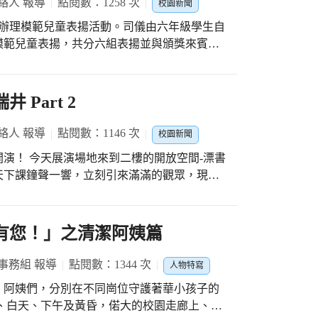
絡人 報導
點閱數：1258 次
校園新聞
，辦理模範兒童表揚活動。司儀由六年級學生自
模範兒童表揚，共分六組表揚並與頒獎來賓合
友會提供經費，針對在學習上需要幫助的同
具、腳踏車等。接著是頒發學生自治小主席當
束後，緊接著進行分站體驗活動，今年學校規
 Part 2
DIY」、「糖葫蘆」及「白糖蔥」，讓學生
站體驗也獲得學生的喜愛與專注投入。學生在
絡人 報導
點閱數：1146 次
校園新聞
演！ 今天展演場地來到二樓的開放空間-漂書
天下課鐘聲一響，立刻引來滿滿的觀眾，現場
不一樣的系列演出。有高超技能的爵士鼓精彩
劇場秀、更有精采的魔術表演，讓人看得目不
感染的台下的觀眾，尤其在歌曲演唱時，一首
沒有您！」之清潔阿姨篇
觀眾們一同歡唱，讓整個才藝表演秀的氣氛飆
在這樣熱情的氛圍裡演出，每個人都是未來的
事務組 報導
點閱數：1344 次
人物特寫
間結束，孩子們意猶未盡地問道：「還有表演
、阿姨們，分別在不同崗位守護著華小孩子的
蛋秀~