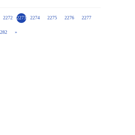
孩子們上下學必經的風雨走廊、每天都會使用
車前，都能看到清潔阿姨們為了維持華小校園
的工作身影，貼心
2272
2273
2274
2275
2276
2277
從小嘴巴自然流露的一句：「阿姨，您辛苦
謝謝身在校園幕後的您們，
282
»
生的環境，孩子及所有教職同仁們才能如此幸
。