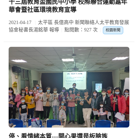
十三屆教育盃國民中小學 校際聯合運動嘉年
華會暨社區環境教育宣導
2021-04-17
太平區 長億高中 新聞聯絡人太平教育發展
協會秘書長湯銘華 報導
點閱數：927 次
校園新聞
停、看情緒本質---開心果還是板臉族