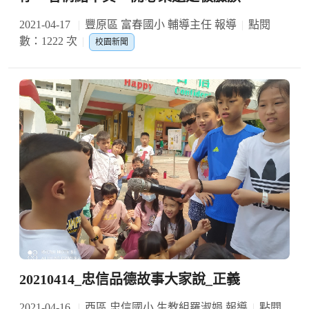
2021-04-17
豐原區 富春國小 輔導主任 報導
點閱
數：1222 次
校園新聞
20210414_忠信品德故事大家說_正義
2021-04-16
西區 忠信國小 生教組羅淑娟 報導
點閱