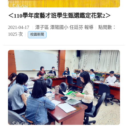
＜110學年度藝才班學生甄選鑑定花絮2＞
2021-04-17
潭子區 潭陽國小 任廷芬 報導
點閱數：
1025 次
校園新聞