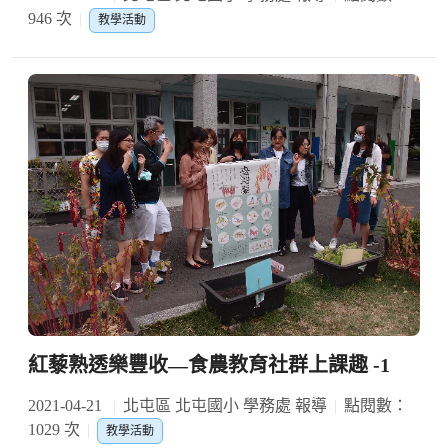
946 次
教學活動
紅藜熟透樂豐收—食農教育社群上課趣 -1
2021-04-21
北屯區 北屯國小 學務處 報導
點閱數：
1029 次
教學活動