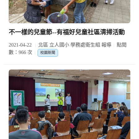
不一樣的兒童節--有福好兒童社區清掃活動
2021-04-22
北區 立人國小 學務處衛生組 報導
點閱
數：966 次
校園新聞