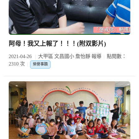
阿母！我又上報了！！！(附双影片)
2021-04-26
大甲區 文昌國小 詹怡靜 報導
點閱數：
2310 次
榮譽事蹟