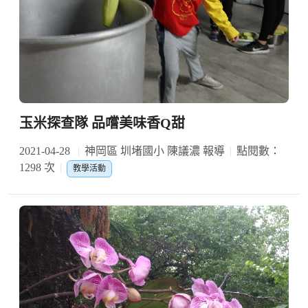
玉米探查隊 品嚐美味香Q甜
2021-04-28
神岡區 圳堵國小 陳議濃 報導
點閱數：
1298 次
教學活動