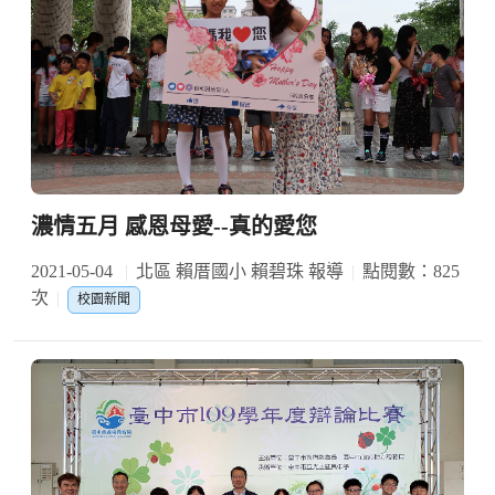
濃情五月 感恩母愛--真的愛您
2021-05-04
北區 賴厝國小 賴碧珠 報導
點閱數：825
次
校園新聞