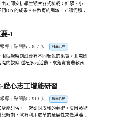
天由老師安排學生觀察各式植栽：紅藜、小
努力學習，讓這個新社團充滿朝氣與希望。感
們DIY的成果。在教育的場域，老師們積極
餐桌到農場，建立健康的飲食、農業生產方式
惜每一份食物。
要-1
 報導
點閱數：857 次
教學活動
一眼就觀察到紅藜有不同顏色的果實。北屯國
礎的觀察.種植多元活動，來落實食農教育。
「穀類紅寶石」的紅藜，其實含有不同於穀類
過老師的解說，帶領同學親自種植，讓學生體
活-愛心志工增能研習
 報導
點閱數：910 次
教學活動
工增能研習，一起研討皮雕的藝術。皮雕藝術
世紀時期，就有利用皮革的延展性來做浮雕式
藝細緻，今天製作精緻皮夾，講師認真教學，