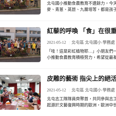
北屯國小推動食農教育不遺餘力，今
展，這群學生笑容滿面、汗流浹背的
麥、青蔥、萵苣、九層塔等，都是孩子
恩大家啊!
規劃學生體驗活動，目標在重新連結
的食農教育， 希望學生心存感恩，珍
紅藜的呼喚 「食」在很重
2021-05-12
北屯區 北屯國小 學務處
「哇！這是彩虹植物耶…」小朋友們
小推動食農教育積極努力，希望從最基
顏色鮮豔的紅藜廣受民眾喜愛，俗稱
的營養成分，適合現代人的飲食。透
驗農作之辛勞。
皮雕的藝術 指尖上的絕
2021-05-12
北屯區 北屯國小 學務處
北屯志工隊隊員齊聚首，共同參與志
起源於文藝復興時期的歐洲，歐洲中
圖案的器具。 皮雕作品雕刻精美，工