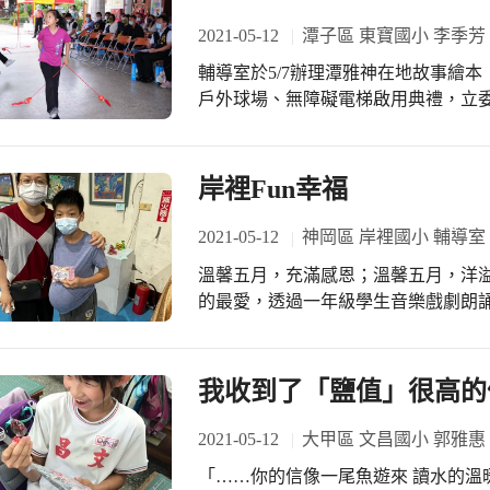
2021-05-12
潭子區 東寶國小 李季芳
輔導室於5/7辦理潭雅神在地故事繪
戶外球場、無障礙電梯啟用典禮，立
助、吳顯森秘書，教育局專委、潭子
學校校長、主任，本校家長會、校友
們的貴賓共同與會，「摘星傳奇」繪
岸裡Fun幸福
題，講述林其中將軍的故事，協力傳
場及無障礙電梯啟用典禮，為給予孩
2021-05-12
神岡區 岸裡國小 輔導室
境。
溫馨五月，充滿感恩；溫馨五月，洋溢著愛，岸
的最愛，透過一年級學生音樂戲劇朗
孩子各個在台上敲打節奏、扭腰擺臀
謝。此次還特別邀請社區名店「榮泉餅
的大朋友小朋友一起分享「用烘焙營
我收到了「鹽值」很高的
材與原料，從秤重、揉麵團、挑選孩
間的互信與互動，也能從中讓孩子習
2021-05-12
大甲區 文昌國小 郭雅惠
好吃的烘焙點心。 Fun幸福 最Fun馨，伴隨著背景音樂響起，在場學生也跟著哼起
「……你的信像一尾魚遊來 讀水的溫暖
熟悉的旋律「幸福的臉」，孩子拿著