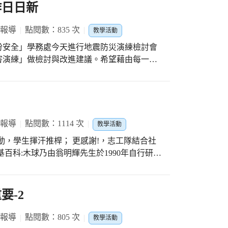
作日日新
學生「聽和說」的能力，培養學生聽英文的習
強、增量孩子們聽英文的機會，長期下來，一
 報導
點閱數：835 次
教學活動
昌國小
份安全」學務處今天進行地震防災演練檢討會
害演練」做檢討與改進建議。希望藉由每一次
防災、減災意識，強化逃生基本技能和概念，
 報導
點閱數：1114 次
教學活動
桿； 更感謝!，志工隊結合社
百科:木球乃由翁明輝先生於1990年自行研發
自樓梯扶手上方的圓球，而球門柱的設計想法
球門中間，以做為明顯辨視木球是否過門的依
啤酒瓶的造型，揮桿時才能更有效的將球擊往
要-2
務處及教練團的全力指導帶動下，參加密集訓
六月的大賽哩! 楊主任表示:仁愛木球隊隊員
 報導
點閱數：805 次
教學活動
校長及水湳里賴進堂里長極力推展中蓬勃發