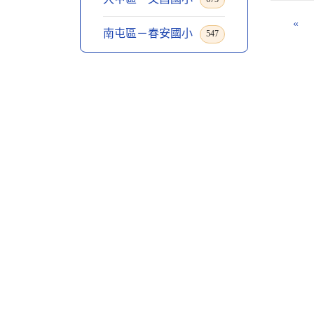
«
南屯區－春安國小
547