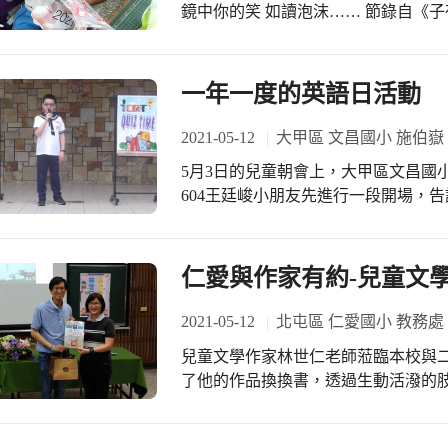
鏡中你的笑 如讀泡沫…… 節錄自《子夜讀信》洛夫」 收到信，細細讀著對方寫給
溫馨感動，這幸福溫馨的畫面正是今年媽
自己的信，是一種幸福。自從大甲區
節快樂
友開始互相通信後，小朋友每天的期
己的家鄉外，還會在信中附上自己家
一年一度的英語日活動
道。 昨天文昌的小朋友收到一大箱的
味，原來文澳的小朋友寄來很多的小
2021-05-12
大甲區 文昌國小 施伯嶽
信，似乎也像置身在澎湖海邊度假般的
5月3日的兒童朝會上，大甲區文昌國小進行
信中，文昌的同學有介紹附近鎮瀾宮
604王廷峻小朋友先進行一段開場，
們大開眼界，還想再多知道一點，也
情，是在美國的一個很小的鎮裡，每
加；另外附上澎湖限定版的「黑糖烏龜
單裡抽出一位來當鎮長。2015年，竟抽到
恆很開心的分享，他的筆友送他仙人
二個活動是ICRT有獎問答活動，由另一位
仁愛與作家有約-兒童文
的，內餡香滑順口，他很想吃又捨不得
Lunchbox英語廣播，是教育部從1
乾，她說要送給阿嬤炒來吃，可以補充
們可以一邊享受美味的午餐，一邊聆
2021-05-12
北屯區 仁愛國小 教務處
又滿滿幸福感的信件後，文昌的小朋
師的中文解說，以及在最後的單字教
信的感動、書寫自己的家鄉物產，還
兒童文學作家林世仁老師蒞臨本校與
聞故事結束之後，都會有個Quiz T
了他的作品換換書，透過生動活潑的
題。杜品岑同學先邀請5位學生上台
節課，透過林世仁老師的分享，不但
一張榮譽卡。透過這樣的活動過程中
世界，如何開啟孩子創造的視野，並
然沒能親自上台回答，不過，對台下的