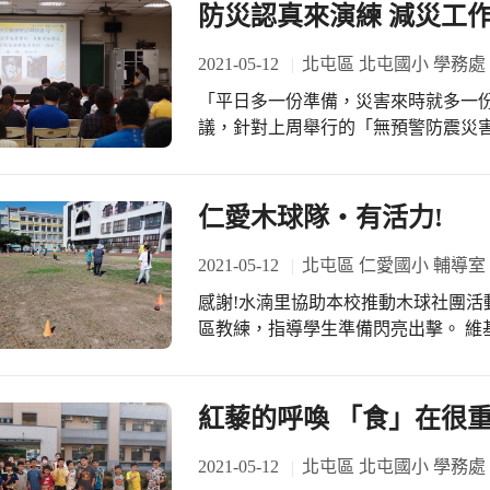
防災認真來演練 減災工
2030邁向雙語國家的目標上，培養
慣，真的很重要。透過各項活動，加
2021-05-12
北屯區 北屯國小 學務處
定可以收到很好的效果的。 英語日活動影片網址：https://www.youtube.com/watch?
v=zIpFt7bY4_w&t=23s #大甲區文
「平日多一份準備，災害來時就多一
議，針對上周舉行的「無預警防震災
的演練活動師生都能有，落實師生的
提高救災之功效，！
仁愛木球隊‧有活力!
2021-05-12
北屯區 仁愛國小 輔導室
感謝!水湳里協助本校推動木球社團活動，學生揮汗推
區教練，指導學生準備閃亮出擊。 維基
而成之新運動項目。球的大小靈感來
則來自臺灣啤酒瓶，將紅酒杯倒掛於
據。而球桿的桿頭設計一樣採用臺灣
紅藜的呼喚 「食」在很重
遠方…。 每週兩次的木球練習，在學
練的球員越來越多，聽說是為了準備在
2021-05-12
北屯區 北屯國小 學務處
以新住民子女及經濟弱勢生為主，在