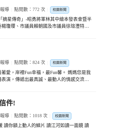
 報導
點閱數：772 次
校園新聞
本「摘星傳奇」-昭勇將軍林其中繪本發表會暨半
委楊瓊瓔、市議員賴朝國及市議員徐瑄灃特
區長林國聲、本校學區各里里長、潭子區各級
會會長、繪本創作學生、家長以及其他關心我
本是以潭子在地古蹟「摘星山莊」為創作主
承潭子在地文化。發表會後同時進行半戶外球
子更良善的學習空間，致力提升優質教育環
 報導
點閱數：824 次
校園新聞
裡Fun幸福，最Fun馨。 媽媽您是我
誦表演，傳遞出最真誠、最動人的情感交流，
、角色詮釋，每個細節都流露出對媽媽的感
店」擔任岸裡Fun幸福-幸福特派員，跟現場
造幸福的家庭氛圍」。烤箱、簡單的器具、食
信件!
子最喜歡的模具……等過程，都能傳遞出親子
得動手做的經驗，最重要的是還能享用到美味
 報導
點閱數：1018 次
校園新聞
 讀你額上動人的鱗片 讀江河如讀一面鏡 讀
烘焙點心「紅豆球」送給到場的家長們，場面