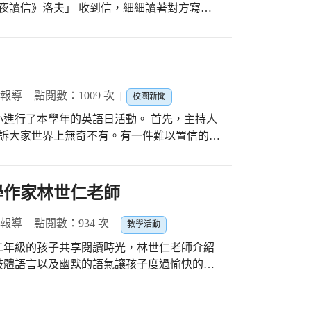
媽收到最珍貴的禮物。 祝全天下媽咪 母親
文昌國小的學生和澎湖文澳國小四年級的小朋
待就是能收到對方的信件，在信中除了介紹自
鄉特有的物產，讓對方嚐嚐自己家鄉特有的味
書信，一打開箱子瞬間教室裡充滿著海洋鹹香
魚乾、魷魚絲還有鹹餅等，聞著這種鹹味讀著
 報導
點閱數：1009 次
校園新聞
愉快。 許多小朋友在信裡寫到，因為上一封
了本學年的英語日活動。 首先，主持人
的媽祖繞境活動，還有學校特有的景色，讓她
告訴大家世界上無奇不有。有一件難以置信的事
很羨慕文昌的小朋友有很多社團活動可以參
兩年就會以抽籤的方式，從自願登計競選的名
棒棒糖」，祝福自己的筆友可以平安歸。 子
了一位3歲的小孩子來當鎮長。 接著，第
掌果凍和仙人掌麻糬，是用仙人掌的汁液做成
主持人504杜品岑上台。ICRT News
學作家林世仁老師
吃，心裡天人交戰。 芊蓉收到一整包的小魚
08學年度起，委託製作的一個很棒的節目。讓孩子
鈣質，阿嬤一定會很開心。 收到了這份鹹鹹
聽各國有趣的新聞。在節目中還會穿插外國老
 報導
點閱數：934 次
友又開始動筆了，要在回信裡細細描寫自己收
教學活動
學，都是對初學者幫助很大的部分。每天的新
有表達珍惜友誼的溫暖感受。
二年級的孩子共享閱讀時光，林世仁老師介紹
ime的時間，會有三個和今天的新聞故事相關的問
肢體語言以及幽默的語氣讓孩子度過愉快的一
後，依序問每一位同學，答對的學生就可以拿到
孩子受益無窮，更讓我們了解到如何用童心看
，讓全校學生清楚的再把這些問題聽一次，雖
打開孩子心中那扇最美麗的窗。
每位學生而言，都是另一次的學習機會。 在