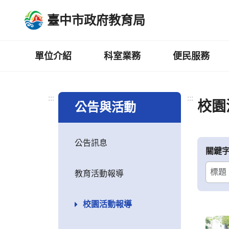
跳
臺中市政府教育局
到
主
要
內
單位介紹
科室業務
便民服務
容
區
:::
:::
校園
公告與活動
公告訊息
關鍵
教育活動報導
校園活動報導