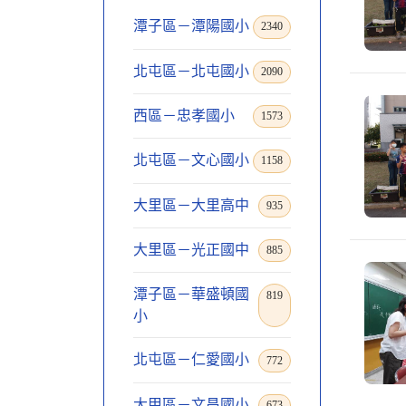
潭子區－潭陽國小
2340
北屯區－北屯國小
2090
西區－忠孝國小
1573
北屯區－文心國小
1158
大里區－大里高中
935
大里區－光正國中
885
潭子區－華盛頓國
819
小
北屯區－仁愛國小
772
大甲區－文昌國小
673