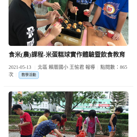
食米(農)課程-米蛋糕球實作體驗暨飲食教育
2021-05-13
北區 賴厝國小 王愉君 報導
點閱數：865
次
教學活動