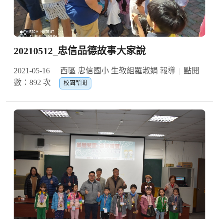
20210512_忠信品德故事大家說
2021-05-16
西區 忠信國小 生教組羅淑娟 報導
點閱
數：892 次
校園新聞