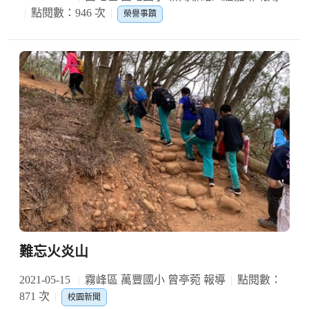
點閱數：946 次
榮譽事蹟
難忘火炎山
2021-05-15
霧峰區 萬豐國小 曾亭菀 報導
點閱數：
871 次
校園新聞