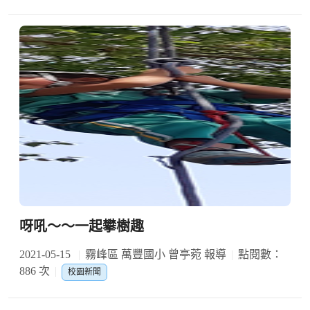
呀吼～～一起攀樹趣
2021-05-15
霧峰區 萬豐國小 曾亭菀 報導
點閱數：
886 次
校園新聞