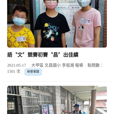
語〝文〞競賽初賽〝昌〞出佳績
2021-05-17
大甲區 文昌國小 李祖湘 報導
點閱數：
1501 次
榮譽事蹟