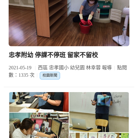
忠孝附幼 停課不停班 留家不留校
2021-05-19
西區 忠孝國小 幼兒園 林幸蓉 報導
點閱
數：1335 次
校園新聞