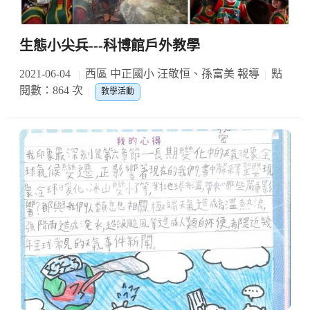
生態小尖兵---科博館戶外教學
2021-06-04
西區 中正國小 汪敬恒、孫富美 報導
點
閱數：864 次
教學活動