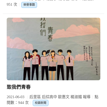
951 次
榮譽事蹟
致我們青春
2021-06-03
后里區 后綜高中 歐惠文 楊淑媚 報導
點
閱數：944 次
校園新聞