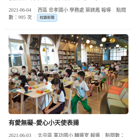
2021-06-04
西區 忠孝國小 學務處 葉鎂鳳 報導
點閱
數：995 次
校園新聞
有愛無礙~愛心小天使表揚
2021-06-03
北屯區 軍功國小 輔導室 報導
點閱數：