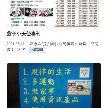
翁子小天使專刊
2021-06-11
豐原區 翁子國小 新聞聯絡人 報導
點閱
數：698 次
校園新聞