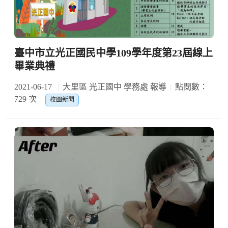
臺中市立光正國民中學109學年度第23屆線上
畢業典禮
2021-06-17
大里區 光正國中 學務處 報導
點閱數：
729 次
校園新聞