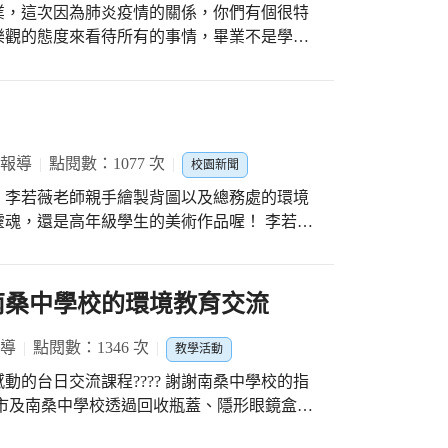
業，這次因為肺炎疫情的關係，你們有個很特
期間所發現的新亮點。
樂觀的態度來看待所有的事情，畢業不是學習
你們帶著老師我的祝福和期待，揮動信心的翅
，用心去領受。盼望你會發現人生的美，會讚
創新，也能踏實築夢。敦正自己的人品行止，
；靠自己的終身學習，不落人後，揮灑屬於自
 報導
點閱數：1077 次
校園新聞
！ 老師希望同學們在未來的
、李若薇老師親手繪製背圖以及總務處的環境
，都要能夠『靜子動兔』，靜如處子﹔動如狡
魂，還是高年級學生的美術作品喔！ 李若薇
該做的事情，凡事能夠活得精采 ﹔過得燦
級學生繪製的昆蟲，躍於背圖、飛翔於此空間
老師跟你們叮嚀的話語一樣，在往後的學習路
自然與人文藝術之美！ 等待開學後，與全校
在心上，如此一來遇到任何的困難才能迎刃而
南桑中學校的環境教育交流
報導
點閱數：1346 次
教學活動
的台日交流課程???? 謝謝南桑中學校的指
市及南桑中學校透過回收瓶蓋、隱形眼鏡盒與
 讓環境教育與公益活動有所連結， 其精神與