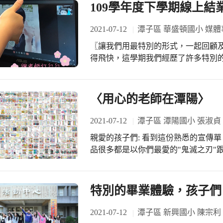
行；或是設計開放性的題目，讓學生
109學年度下學期線上結
完成最特別的測驗評量。 只要能夠真實呈現孩子學習的深度和廣度，不同的路徑也
能展現令人驚豔的學習成果。
2021-07-12
潭子區 華盛頓國小 媒體
〖讓我們用最特別的形式，一起回顧及感
得飛快，這學期我們經歷了許多特別
終於如期舉行；曾經以為應該不會到
全校親師生度過了超難忘的一個半月
心叮嚀。 此時此刻，奇妙的心情卻又伴隨著許多感謝與祝福。感謝孩子們都能平安
〈用心的老師在潭陽〉
健康，在家持續不間斷的學習；祝福
臨。 ＞＞華小YouTube頻道 https://you
2021-07-12
潭子區 潭陽國小 張淑貞
親愛的孩子們: 看到這份熟悉的宣傳單，想像妳們的表情應該是笑開懷吧!這次的商
品很多都是以你們最愛的"鬼滅之刃"
喔!點單方式如下: 1.請參閱班網上
再加上10點。 2.請參閱老師這篇貼
號"、"商品名稱"、"價格"，請爸
特別的畢業體驗，孩子們，F
否夠用喔! 3.點單時間從現在開始
會先幫你預約商品，以免晚了就沒貨啦
2021-07-12
潭子區 新興國小 陳宗利
的情形喔！如果缺貨老師會私訊告訴家長，再請你更換