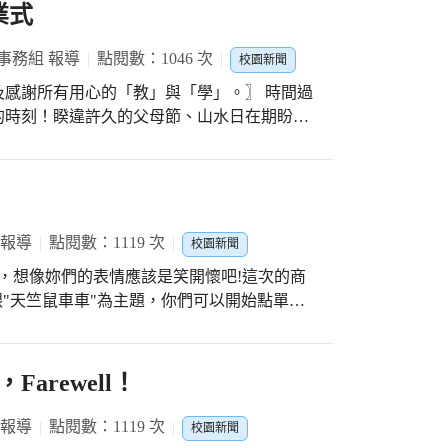
在線上作答，孩子們也能透過線上同步報告，
業式
事務組 報導
點閱數：1046 次
校園新聞
謝所有用心的「教」與「學」。〗 時間過
的時刻！睽違許久的父母節、山水日在期盼中
來的線上教學竟來得如此匆促；停課不停學讓
；線上結業式讓我們透過影像聆聽師長們的貼
大家都能度過美好的假期，迎接下學期的來
tu.be/EHsXc9Xf3hU
 報導
點閱數：1119 次
校園新聞
跟"天竺鼠車車"為主題，你們可以開始點單了
老師PO的集點統計表，已經完成影片任務的自己
文中的兩張宣傳單圖片，將你想要的商品"編
爸媽媽傳訊息給老師，記得要自己計算你的集點是
arewell！
到全班影片都完成為止，先點單的老師一段時間就
!但是，還是要先告訴大家，有可能會有缺貨
 報導
點閱數：1119 次
校園新聞
！ 煩請家長轉知孩子們，謝