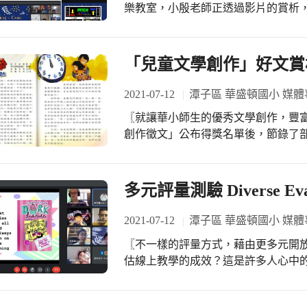
樂教室，小殷老師正透過影片的賞析
曲家Edvard Grieg在《Peer Gynt皮爾金
Mountain King。 老師帶著孩子們遨遊在富有變化性的樂聲中慢慢走進故事情節，並
分享聆聽樂曲後的感受，細細品味樂曲演奏
「兒童文學創作」好文賞析
小聲變化、Pitch音高變化，以及究
經學過的音樂術語及交響樂樂器等知識。 老師也邀請大家進行身體節奏遊
2021-07-12
潭子區 華盛頓國小 媒體
音樂進行拍手、踏腳、彈指、拍腿等
〖就讓華小師生的優秀文學創作，豐富2021的夏天！〗
請孩子聽音樂片段辨別音樂的大小聲、聲音的高
創作徵文」公布得獎名單後，節錄了
課，即時在線上進行，也能傳遞雋永
第十一輯》，同時所有的得獎文章也
得了滿足。
校，正值學期即將結束之際，不如就
們傑出的文學作品吧！ 首發第一篇，由二年級黃翎軒同學榮獲「低年級組散文第二
多元評量測驗 Diverse Evalu
名」的作品《想念的距離》，帶您透
厚情感。
2021-07-12
潭子區 華盛頓國小 媒體
〖不一樣的評量方式，藉由更多元開放的路
估線上教學的成效？這是許多人心中
呢！來到國際部，教學團隊經過審慎
將原有的紙本測驗調整為多元評量的