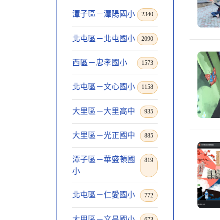
潭子區－潭陽國小
2340
北屯區－北屯國小
2090
西區－忠孝國小
1573
北屯區－文心國小
1158
大里區－大里高中
935
大里區－光正國中
885
潭子區－華盛頓國
819
小
北屯區－仁愛國小
772
大甲區－文昌國小
673