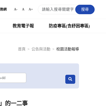
搜尋
A-
A
A+
務網
教育電子報
防疫專區(含紓困專區)
首頁
公告與活動
校園活動報導
」的一二事