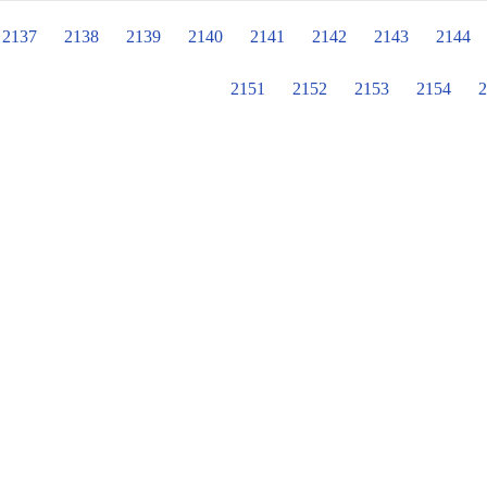
做法值得我們學習~ 也感謝龜岡市役
有備而來喔~ 從901班的報告、903
2137
2138
2139
2140
2141
2142
2143
2144
用心與熱情！ 謝謝正良主任與佩汝組
界、交流彼此守護環境的心! 暖心又
2151
2152
2153
2154
2
下午~ 期待未來， 我們能有更多合作機會
國際認證學校 #感謝京都府龜岡市南桑