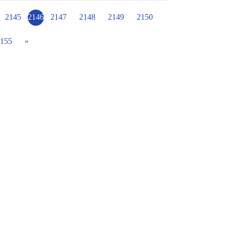
所的夥伴們親自蒞臨現場。 而我們的同學也是
班的舞蹈、904班的簡報與卡片， 都展現了大家的
2145
2146
2147
2148
2149
2150
長積極的聯繫與申請經費， 讓我們能夠跨越國
難忘的互動， 相信大家都過了一個非常精彩的
155
»
~ 帶著四育的孩子， 從家鄉邁向國際!!! #
中學校 #台日友好 #環境教育