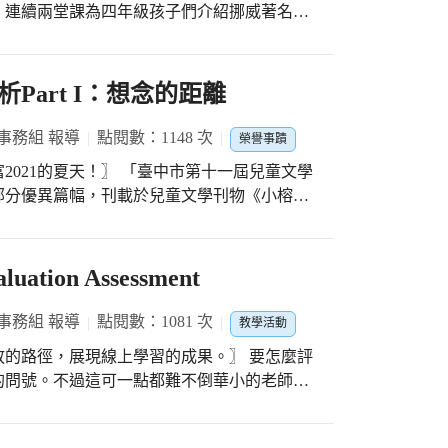
，連續兩堂課為四年級孩子們介紹挪威著名作
》詩劇中第二幕的配樂In the Hall of the
時的所有Tempo速度變化、Dynamics大
Part I：想念的距離
竟有哪些演奏樂器？讓孩子們自然地連結之前曾
戲，跟著
事務組 報導
點閱數：1148 次
榮譽事蹟
動作；之後也透過刺激的輪盤抽籤軟體，分別
 「臺中市第十一屆兒童文學
低及節奏的快慢。 豐富紮實的音樂
部分優異篇幅，刊載於兒童文學刊物《小榕樹
流傳的美妙音符，讓孩子們的聽覺和心靈都獲
於六月底正式曝光。當熱騰騰的書籍寄送至學
趁著暑假期間，陸續為大家一一分享華小師生
ation Assessment
過動人的筆觸，細細品味孩子與家人之間的濃
事務組 報導
點閱數：1081 次
教學活動
徑，展現線上學習的成果。〗 要怎麼評
的問號。不過這可一點都難不倒華小的老師
的評估和討論後，依照各個年級的程度，特別
形式，將實做相關課程改為拍攝影片的方式進