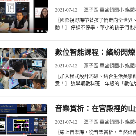
2021-07-12
潭子區 華盛頓國小 媒體
〖國際視野課帶著孩子們走向全世界
動！〗 停課不停學，華小的孩子們也持續與這個世界對話，跟著老師探訪國內外不
同的時事新聞。 來到線上國際視野課，Betty老師帶著二年級與五年級的孩子們，從
探討南半球印度巧克力市場快速成長
的生產製作過程，以及全球最大可可輸
數位智能課程：繽紛閃爍
識「公平貿易」。 緊接著，視角拉回到台灣，孩子們也在老師的引導下，了解了現
有台灣巧克力市場的發展情況，原來
2021-07-12
潭子區 華盛頓國小 媒體
品牌以及30種大家常吃到的巧克力。
〖加入程式設計巧思、結合生活美學
堂中熱烈討論的話題。 透過國際視野課，生活中看似理所當然的事物，竟藏著這麼
意！〗 這學期數科班二年級的「數位智能」課程，又有不一樣的學習任務了！孩子
多值得深究的學習面向。每一堂課，
們結合了Micro:bit程式設計，延
近。
點綴，連結過去的學習經驗，進而動
過程式的控制，產生七彩變化的燈光效果
音樂賞析：在宮殿裡的山
們絞盡腦汁，只為了呈現最棒的作品
就是數科班獨特的課程魅力，讓人享
2021-07-12
潭子區 華盛頓國小 媒體
〖線上音樂課，從音樂賞析，自然延伸對於