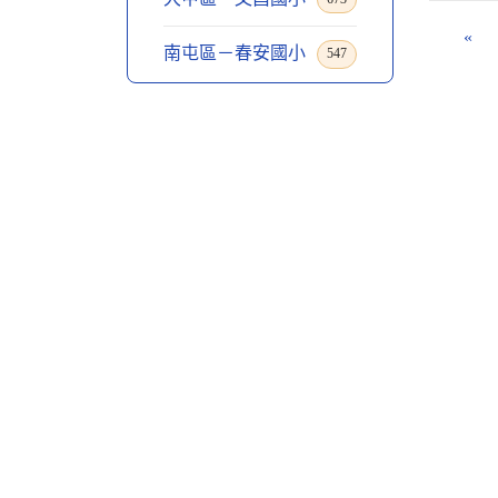
«
南屯區－春安國小
547