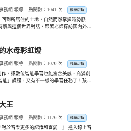
事務組 報導
點閱數：1041 次
教學活動
、回到所居住的土地，自然而然掌握時勢脈
，介紹了印度的飲食文化，再從中了解巧克力
出國--象牙海岸所面臨的童工議題，進而認
的水母彩虹燈
不只是國際品牌，我們也有屬於自己的巧克力
事務組 報導
點閱數：1070 次
教學活動
而台灣近來獲獎無數的精品巧克力，也成為課
創作，讓數位智能學習也能富含美感、充滿創
都將孩子與世界及所居住土地的距離，越拉越
伸運用生活美學課中所創作的水母，再加上燈條的
腦思考、手動操作，讓自己的水母作品能夠透
，甚至製作出燈光移動的閃爍特效。 孩子
大王
效果，完成的那一刻，成就感也油然而生。這
受思考與手作的無限樂趣。
事務組 報導
點閱數：1176 次
教學活動
音樂更多的認識和喜愛！〗 進入線上音