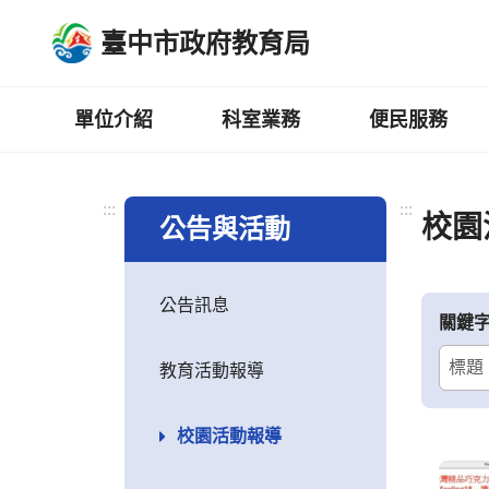
跳
臺中市政府教育局
到
主
要
內
單位介紹
科室業務
便民服務
容
區
:::
:::
校園
公告與活動
公告訊息
關鍵
教育活動報導
校園活動報導