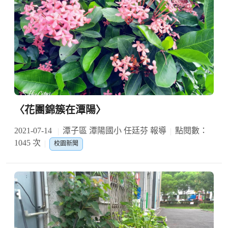
〈花團錦簇在潭陽〉
2021-07-14
潭子區 潭陽國小 任廷芬 報導
點閱數：
1045 次
校園新聞