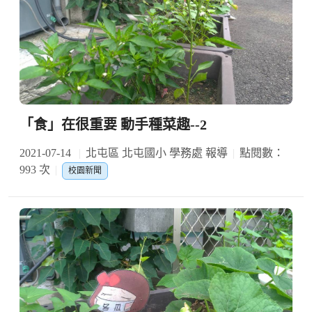
「食」在很重要 動手種菜趣--2
2021-07-14
北屯區 北屯國小 學務處 報導
點閱數：
993 次
校園新聞