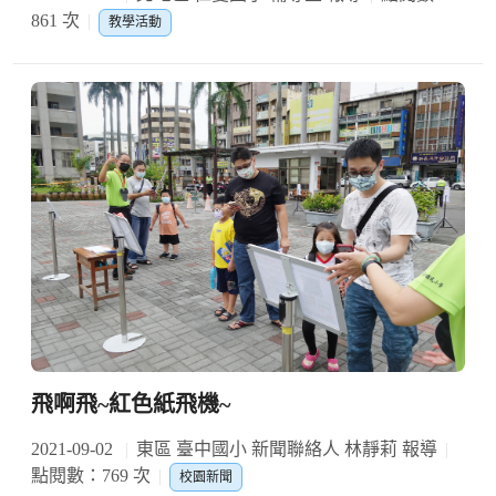
861 次
教學活動
飛啊飛~紅色紙飛機~
2021-09-02
東區 臺中國小 新聞聯絡人 林靜莉 報導
點閱數：769 次
校園新聞