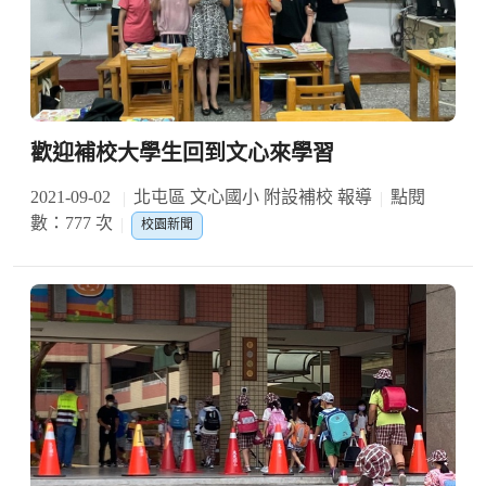
歡迎補校大學生回到文心來學習
2021-09-02
北屯區 文心國小 附設補校 報導
點閱
數：777 次
校園新聞