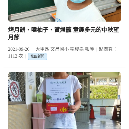
烤月餅、嗑柚子、賞燈籠 童趣多元的中秋望
月節
2021-09-26
大甲區 文昌國小 楊璦嘉 報導
點閱數：
1112 次
校園新聞