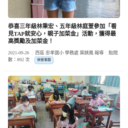
恭喜三年級林秉宏、五年級林庭萱參加「看
見TAP就安心，親子加菜金」活動，獲得最
高獎勵及加菜金！
2021-09-26
西區 忠孝國小 學務處 葉鎂鳳 報導
點閱
數：892 次
榮譽事蹟