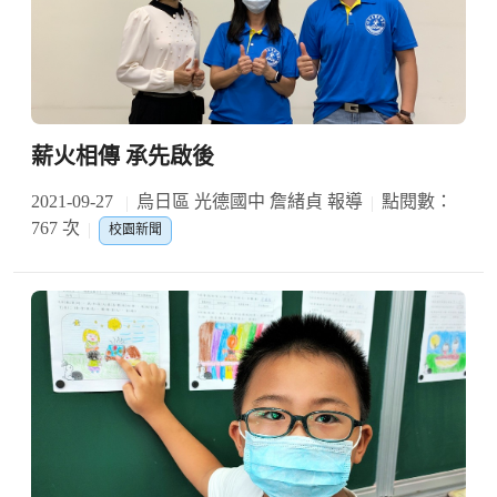
薪火相傳 承先啟後
2021-09-27
烏日區 光德國中 詹緒貞 報導
點閱數：
767 次
校園新聞