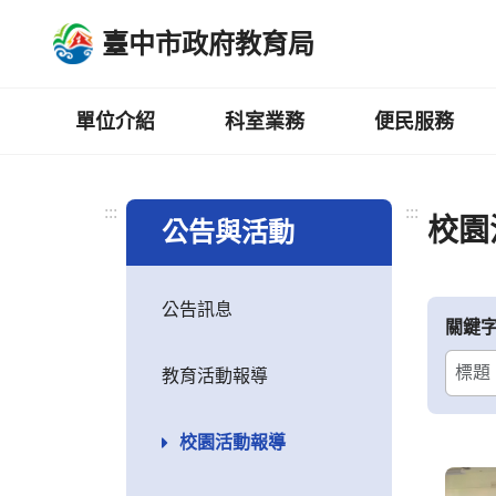
跳
臺中市政府教育局
到
主
要
內
單位介紹
科室業務
便民服務
容
區
:::
:::
校園
公告與活動
公告訊息
關鍵
教育活動報導
校園活動報導