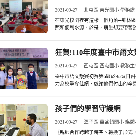
2021-09-27
北屯區 東光國小 學務處
在東光校園裡有這樣一個角落─雜林
照和便利水源，於是，萌生想要帶著
107~108年我們開始了，帶著低年
不多，但是我們的心情卻是開心雀躍。 下雨積水、鞋子走過踏過必留下泥濘，
想要將這學習場域改頭換面，可以發
狂賀!110年度臺中市語
景。 在經過觀樹教育基金會和學校老
地景場域改造行動，就此展開! 話語總是說不明白，叫不出這裡的名字，但大家卻能
2021-09-27
西屯區 西屯國小 教務主
心領神會知道你說的是哪~ 為了讓班
臺中市語文競賽初賽第6區於9/26(
名」和水泥堆肥版說明版徵稿活動，
力為校爭奪佳績，感謝他們付出的辛勞
佇足停留的美麗地景推薦出去，班級
年2班莊吏群同學榮獲臺中市語文競賽
最終票數統計，選出最高票─「歡樂
童惠湘 狂賀~本校6年4班何可仁同學
年級孩子的命名，太棒了! 在不消停又緊張疫情下，我們做足了清潔消毒工作、和減
名，指導老師陳子翔 狂賀~本校6年2
孩子們的學習守護網
少手碰觸食物、隔板內進食，讓入選
三名，指導老師洪英惠、湯琪瑩 狂賀
作「桑椹藍莓米球鮮奶酪」，課程中
初賽--作文第四名，指導老師張瓊文 
2021-09-27
潭子區 華盛頓國小 媒體
熱分裝，鮮嚐果漿甜蜜滋味和搭上不
賽初賽--閩南語情境式演說第二名，指
感，讓孩子回味無窮! 感謝觀樹、主
〖親師合作跨越了時空、轉換了形式，交織
獲臺中市語文競賽初賽--閩南語朗讀