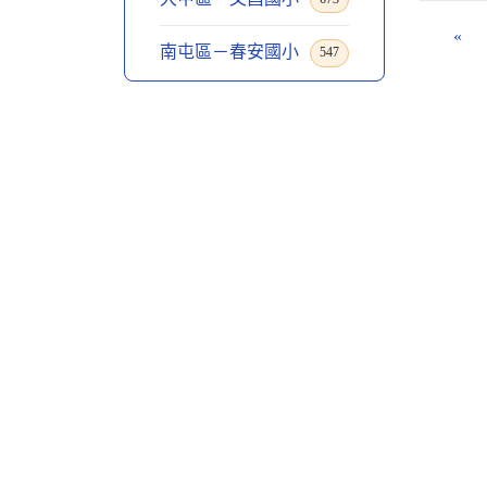
«
南屯區－春安國小
547