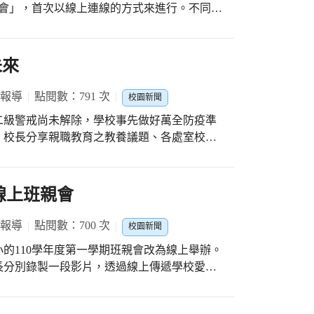
師會」，首次以線上連線的方式來進行。不同於
加油：) #感謝各項比賽指導老師 #感謝競賽
雖然轉移了，我們卻擁有不減的熱情、不變的
選手 #西屯好棒棒 #我愛西屯
電腦的彼端交織連線成孩子們的學習守護網。
上配合，讓華小引以為傲的親師合作，又創下
未來
時刻。
 報導
點閱數：791 次
校園新聞
二級警戒尚未解除，學校事先做好萬全防疫準
，校長分享親職教育之教養議題、各處室校務
與家庭之溝通管道，增進學校與家庭之間的聯
，並讓家長更進一步瞭解學校在地特色發展，
扯鈴達人-鄭湧蒼老師到學校進行親職教育講
線上班親會
，高超的技巧、精湛的技術、熱情的笑容，讓
展現他對扯鈴的熱情及自信；再來進行親職教
 報導
點閱數：700 次
校園新聞
為扯鈴表演他得到熱烈的掌聲及回饋，也讓人
的110學年度第一學期班親會改為線上舉辦。
程很辛苦，他一次次、比別人早到、花比別人
長分別錄製一段影片，透過線上傳遞學校愛的
機會是留給準備好的人，讓他有展現自信的舞
了解，而能放心地將孩子們送到竹林這個充滿
挫折也是自己成長的資糧；他告訴老師與家長
著是導師
是獨一無二的，期許孩子成為最特別最閃耀的