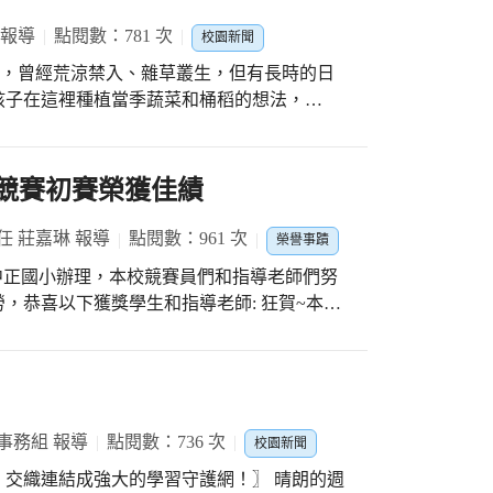
 報導
點閱數：781 次
校園新聞
區，曾經荒涼禁入、雜草叢生，但有長時的日
孩子在這裡種植當季蔬菜和桶稻的想法，
級孩子在鄰近教室的大自然教室裡學習，雖然收成
我們
揮最大教學輔助效能又能是生氣蓬勃的可食地
文競賽初賽榮獲佳績
師們的來來回回討論規劃，在110年初，可食
任 莊嘉琳 報導
點閱數：961 次
榮譽事蹟
級也能參與，因此，我們發起了「可食地景命
日)中正國小辦理，本校競賽員們和指導老師們努
把能是教學場域、能是大自然循環再生、能是
，恭喜以下獲獎學生和指導老師: 狂賀~本校6
熱烈投稿參與了這項活動，從初選、複選，到
初賽--閩南語字音字形第二名，感謝指導老師
繽紛果菜園」，好熱鬧又開心的名字，這是一
榮獲臺中市語文競賽初賽--國語字音字形第四
班曾筱妤同學榮獲臺中市語文競賽初賽--寫字第
班級實作領獎勵，利用果菜園收成的桑葚，製
~本校6年4班游涵如同學榮獲臺中市語文競賽
我們讓升上二年級的孩子學量秤、學刮攪、加
狂賀~本校6年5班莊吏程同學榮獲臺中市語文競
事務組 報導
點閱數：736 次
一樣的畫龍點睛的脆糙米球有層次又營養的口
校園新聞
導老師童惠湘 狂賀~本校6年5班楊紫琳同學榮
任老師們協助，班級踴躍的投件，讓校園食農氛
連結成強大的學習守護網！〗 晴朗的週
第二名，指導老師童惠湘 西屯國小榮獲團體獎