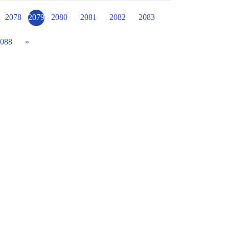
生組 閩南語字音字形 第三名 龔琬婷 張齡云 國
 郭秉翰 國小學生組 國語朗讀 第四名 林貞伶
2078
2079
2080
2081
2082
2083
 鄭婉菁 魏希承 國小學生組 作文 第四名 蕭朝
088
»