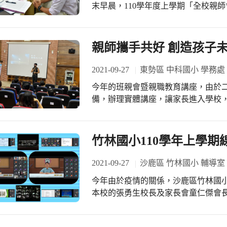
圍濃厚，地景更好更美!
末早晨，110學年度上學期「全校親
第6區第5名，進入複賽的選手們請繼續
往年親師間面對面的互動交流，時空
員們努力付出 #感謝各班導師提供優秀
承諾、滿心的信賴、真誠的傾聽，在
感謝老師們的用心呈現、家長們的線
親師攜手共好 創造孩子
了另一個見證歷史、締造奇蹟的重要
2021-09-27
東勢區 中科國小 學務處
今年的班親會暨親職教育講座，由於
備，辦理實體講座，讓家長進入學校
特色活動報告及各項宣導，建立學校
繫，強化家庭教育功能建立幸福家庭
有效發揮親職教育功能。 這一次邀請
竹林國小110學年上學期
座，首先他透過精彩動人的扯鈴表演
整場的親師生鼓掌、歡呼聲連連，也
2021-09-27
沙鹿區 竹林國小 輔導室
育講座，分享自己學扯鈴的過程，因
今年由於疫情的關係，沙鹿區竹林國小
看見他的才能與天分，練習扯鈴的過
本校的張勇生校長及家長會童仁傑會
更多時間來練習，不斷的堅持，然而
叮嚀，也讓家長對於學校的運作更為
台，找到自己的人生目標，即使遇到
溫馨與希望的大家庭，一同成長與卓越。 在校長與會長的勉勵之後，接續
每個孩子都是不同領域的人才，孩子