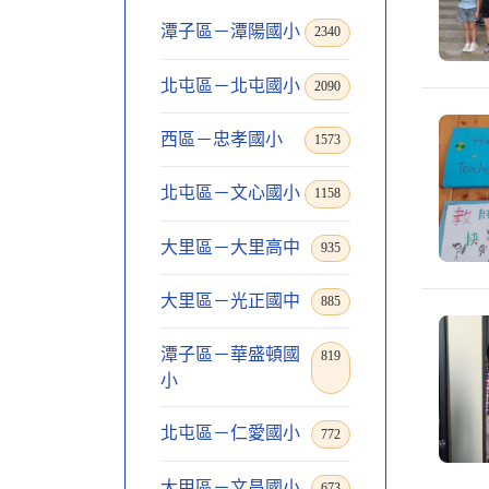
潭子區－潭陽國小
2340
北屯區－北屯國小
2090
西區－忠孝國小
1573
北屯區－文心國小
1158
大里區－大里高中
935
大里區－光正國中
885
潭子區－華盛頓國
819
小
北屯區－仁愛國小
772
大甲區－文昌國小
673