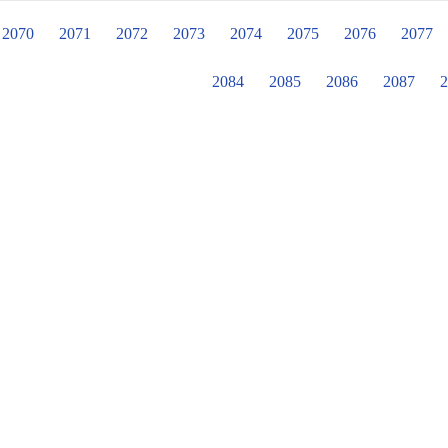
式演說 第二名 沈淑嬿 詹鈺嫻 國小學
小學生組 國語字音字形 第三名 黃郁青
2070
2071
2072
2073
2074
2075
2076
2077
謝絜宇 國小學生組 閩南語朗讀 第四名
全
2084
2085
2086
2087
2