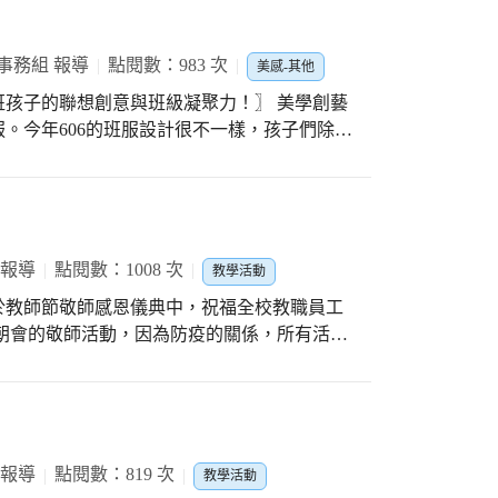
進行班親會，會中導師們介紹班級的經營理念
是鄭爸爸、鄭媽媽在旁給予鼓勵、陪伴、支
導下，快樂學習，日漸成長。
請鄭爸爸現場傳授育兒小撇步，他說到找到孩
事務組 報導
點閱數：983 次
是需要陪伴與溝通的，讓孩子感受到家人對他
美感-其他
給大家無限的感動。 接著是各班導師與家長
的聯想創意與班級凝聚力！〗 美學創藝
方法、教育理念，透過親師、親職間之理性對
。今年606的班服設計很不一樣，孩子們除了
默契模式，營造更優質化的班級經營，以提升
想，畫出手繪初稿；接著熟悉繪畫APP「畫
的交流增進親師間良好互動，強化父母親職教
ncil進行初階的電繪，完成班服的圖稿。 接續
家庭之教育理念，協助學童快樂學習、健康成
品，帶著大家一起設計專屬於606的創意圖
添親子間的關係，學校設計三個關卡。第一關
T-shirt。敬請拭目以待最後的班服成品喔！
個喜歡的印泥顏色，五根手指頭皆可運用，親
 報導
點閱數：1008 次
教學活動
上自己的名字留作紀念。第二關「同心協
，親子夾著球來回，一起越過重重障礙，期許
於教師節敬師感恩儀典中，祝福全校教職員工
關「愛的抱抱」，孩子給家人一個最熱情的擁
家人，成為一位懂得感恩的孩子，讓親子間感
獎典禮成為活動的主軸。校門口除了頒發年度
親密開心的互動，也為親職教育活動畫下溫韾
優良行政人員實至名歸，感謝她在防疫工程上
資深優良教師：鄭雅尤老師。陳和宜組長、蘇
、羅淑珍老師則是獲頒優良教學人員。優良行
 報導
點閱數：819 次
教學活動
的祝福。 家長會張祕書長期勉教