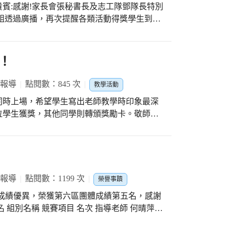
賓:感謝!家長會張秘書長及志工隊鄧隊長特別
讓我們的孩子在學校可以健康活潑快樂的成長
！
場了。低年級著色畫、阮老師說的好話、教師
獎學生依組別逐一領獎。活動的另一高潮是
、家長會長及志工隊長上場給得獎學生加油打
！
係，
以今年的教師節敬師活動低調再低調，所有動
 報導
點閱數：845 次
教學活動
寧謐溫馨的一面，謝謝大家的協助配合，在此
同時上場，希望學生寫出老師教學時印象最深
位學生獲獎，其他同學則轉頒獎勵卡。敬師卡
選的作品全校分享。 低年級的敬師活動以畫我老
就是要透過教師節感恩活動，感受教師節的氣
讓教師節活動更有尊師重道的感覺。 三年一
桂冠的楊同學表示：感謝老師的鼓勵和指導，
認真完成，大家都期待能獲獎，祝老師，教師
 報導
點閱數：1199 次
榮譽事蹟
布置工作，希望透過靜態情境布置炒熱氣氛，
成績優異，榮獲第六區團體成績第五名，感謝
了！
 組別名稱 競賽項目 名次 指導老師 何晴萍