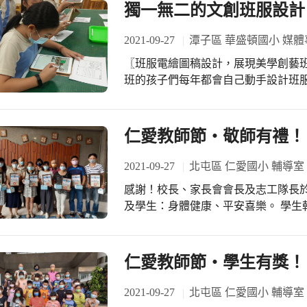
與家長跨越空間的限制，直接在線上
獨一無二的文創班服設計
一顆星；在這個過程最重要的推手就
與計畫，期待孩子們能在老師們的引
持，讓他成為家人的驕傲，我們也邀
2021-09-27
潭子區 華盛頓國小 媒體
子的才能，在旁給予支持鼓勵，孩子
無怨無會的付出與愛，這場親職講座帶
〖班服電繪圖稿設計，展現美學創藝班孩子
的親師座談會，導師分享自己的教學
班的孩子們每年都會自己動手設計班服
話、聯繫、溝通，培養親師密切合作
以時間軸和旅行為主題，進行連結與發
教學品質與效益。除此之外經由彼此
畫樹」內建的繪圖工具，運用Apple pe
育效能，增進親子關係，融合班級與
的課堂中，老師也將集結全班孩子的作
仁愛教師節‧敬師有禮！
長。 最後是親子互動闖關活動，為增
騰、班級意象，變成一件獨一無二的文創
「幸福手指印畫」，親子可以選擇一
2021-09-27
北屯區 仁愛國小 輔導室
子同心協力完成幸福樹指印畫，並寫
力」，親子將球放在兩根木棍的中間
感謝！校長、家長會會長及志工隊長
親子在未來能攜手共學、成長。第三
及學生：身體健康、平安喜樂。 學生朝會的敬師活動，因為防疫的關係，所有活動
抱並拍照留下紀念，期望孩子能敬愛
採滾動式修正調整方式辦理，另類頒
受到濃郁的愛，看著孩子與家人之間
服務資深及績優教師外，護理師獲頒
的畫面。
對全校師生的付出與奉獻。 恭喜! 首先頒發教師部分，服務滿20年資深優良教師:陳
仁愛教師節‧學生有獎！
和宜組長、黃俊魁老師。服務滿30年
文偉組長、翁靖媚老師、留淑津老師
2021-09-27
北屯區 仁愛國小 輔導室
政人員:姚嘉慧護理師。大家一起合影接受全校師生