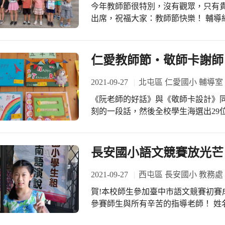
今年教師節很特別，沒有觀眾，只有貴
師：感謝全校教職員工的細心照顧，
出席，祝福大家：教師節快樂！ 輔導組透過廣播，再次提醒各類活動得獎學生到藏
與學習，在此祝福大家：教師節快樂
寶圖集合，學生最期待的頒獎終於登
賓果九宮格、敬師卡創意設計…，獲
「得獎學生大合照」活動，有請校長
仁愛教師節‧敬師卡謝師
氣，擺出各種不同姿勢，學生樂透了！ 仁愛大家長施校長表示：因為防疫的關
連學生朝會都改在各班教室進行，所
2021-09-27
北屯區 仁愛國小 輔導室
態的社團展演全部暫緩，但也有充滿
《阮老師的好話》與《敬師卡設計》
祝福大家：教師節快樂！
刻的一段話，然後全校學生海選出29
比賽3-6年級則有45位同學獲獎，入
師徵選為主題，讓大家都有參與感，
氛，讓學生從想像與實際塗鴉中學習，
長安國小語文競賽放光芒
班的敬師卡創作最多同學得獎，榮獲
全班都很投入教師節各項活動，也都
2021-09-27
西屯區 長安國小 教務處
節快樂！ 輔導組趕在教師節前夕完成
賀!本校師生參加臺中市語文競賽初賽
讓全校師生更有感，全校師生都有感
參賽師生與所有辛苦的指導老師！ 姓名
教師組 國語朗讀 第二名 梁志勳 教師組 寫字 第三名 吳羽涵 國小學生組 閩南語情境