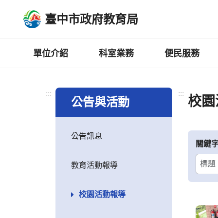
跳
臺中市政府教育局
到
主
要
內
單位介紹
科室業務
便民服務
容
區
:::
:::
校園
公告與活動
公告訊息
關鍵
教育活動報導
校園活動報導