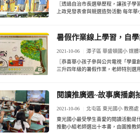
〖透過自治市長選舉歷程，讓孩子學習民
不具名，另外兩位都是新光國中過去
上政見發表會與競選造勢活動 每年華小校園都會進行一場隆重的「學生自治市長」
甚至有的已經大學了，但是仍然感謝
選舉，以學生為核心，透過校際競選
時，以個人名義贊助經費，讓新光志工
管理、領導他人及為全校師生服務，從小培養民主素養
人，有些人與新光國中有著綿長的緣
候選人，同時組成了強大的競選團隊
暑假作業線上學習，自學
新光校園中，注入良善的、好的循環
織可行又吸引人的政見內容，同時透過錄
期待可以爭取華小選民的支持和青睞
2021-10-06
潭子區 華盛頓國小 媒體
票、宣傳造勢，在校園裡與全校師生
〖恭喜華小孩子參與公共電視「學童創意分享活
選理念。 一場充滿創意與無限活力的民主選舉過程，就在華小校園中熱鬧進行中。
三升四年級的暑假作業，老師特別選
10/19-10/20班級投票及開票後
花路米」節目，並鼓勵將努力完成的紙本作業主動投稿
關心最後的選舉結果唷！
人振奮的好消息，阮丞瑒、祈芃妤兩
異，作品展示在公共電視官網上，另
閱讀推廣週~故事廣播劇
孩子精采的作品吧！
2021-10-06
北屯區 東光國小 教務處
東光國小最受學生喜愛的閱讀活動是什麼? 那
推動小組老師選出十本書，由圖推教
中午用餐時間播放，讓孩子在用餐時