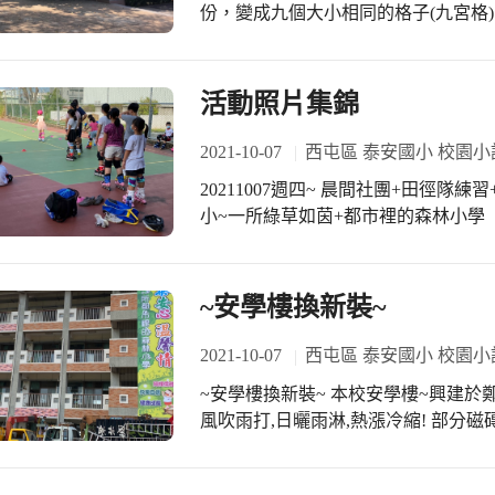
份，變成九個大小相同的格子(九宮格
使用的構圖手段，也是最常用的，最符合人視覺思
影課下來，隨著上課觀摩的作品越來
慢修正自己的攝影方式，攝影作品都
活動照片集錦
中。 . 一起來欣賞602林秉宏小
2021-10-07
西屯區 泰安國小 校園小
20211007週四~ 晨間社團+田徑隊
小~一所綠草如茵+都市裡的森林小學
~安學樓換新裝~
2021-10-07
西屯區 泰安國小 校園小
~安學樓換新裝~ 本校安學樓~興建於鄭淑
風吹雨打,日曬雨淋,熱漲冷縮! 部分磁
明的行政同仁,發揮巧思,在有限的經費
學樓穿上新裝.........