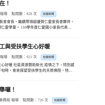
在！
 報導
點閱數：828 次
校園新聞
家長會會長，繼續帶領超優質仁愛家長會夥伴，
度仁愛國小家長代表大
常感謝各班家長代表熱情出席，更感謝許多主
擔任副會長、常委、委員職務，讓我們一起攜
感謝紀會長文卿過去領導
工與受扶學生心好暖
助仁愛40年校慶系列活動，親切平易近人，
升輔導會長。感謝輔導會長李會長鳳秋榮卸輔
 報導
點閱數：921 次
校園新聞
心好暖 社區資源贊助新光 疫情之下，特別感
務及財務工作，讓會務順利推動，在此深深感
下旬時，會來探望受扶學生的天愿佛院，特地
特別大的社團組織，但每個月每個月的到受扶
受扶學生真是有福氣。 此外，學期剛開始，
吹雨打日曬交通組、搬動抬提餐車組、上架借
舉囉！
，都已經開始值勤外，志工隊還另外支援每天
T疫苗…..一連串的支援活動，社區資源感謝
事務組 報導
點閱數：726 次
校園新聞
顧，分別獲得三筆贊助隊務的經費，一位人士