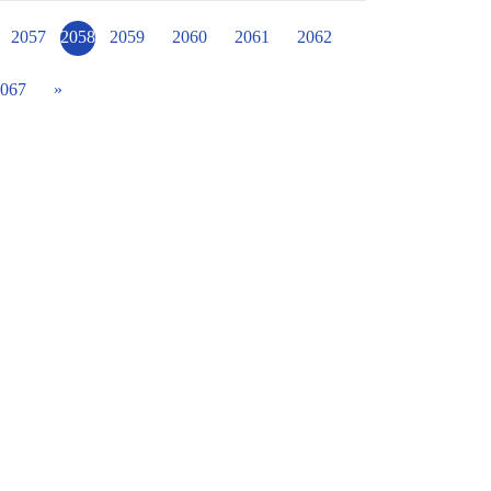
的一部份而已，欲知故事發展及結果，小朋友就得
答案喔!為了鼓勵學生找答案，珮菁老師特別
2057
2058
2059
2060
2061
2062
並做抽獎，這可是這活動的高潮喔! 上學期
行，為了讓學生能繼續認真地看完這十本故事
067
»
在昨天(10/5)下午全校彈性課的時間，透過
引導下，抽獎活動高潮迭起! 校長從小朋友答
的小朋友，為我們故事廣播劇活動畫下完美句
從「多讀書」、「歡喜讀書」到「會讀書」。