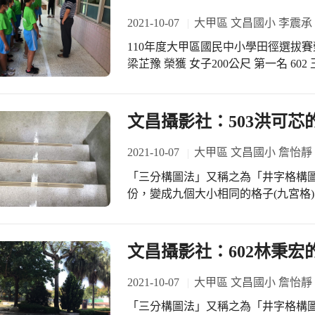
2021-10-07
大甲區 文昌國小 李震承
110年度大甲區國民中小學田徑選拔賽榮譽榜 601 陳以沁 榮獲 女子跳高 
梁芷豫 榮獲 女子200公尺 第一名 602 王苡甄 榮獲 女子跳遠 第一名 602 許奕勛 榮獲
男子100公尺 第一名 602 許奕勛 榮獲 男子200公尺 第一名 603 邱宥愷 榮獲 男子跳遠
第一名 504 王妍筑 榮獲 女子鉛球 第一名 504 王妍筑 榮獲 女子壘球 第一名 605 王智
騏 榮獲 男子跳遠 第二名 602 王苡甄 榮獲 女子100公尺 第四名 602 梁芷豫 榮獲 女子
文昌攝影社：503洪可
100公尺 第五名 503 李岭育 榮獲 女子鉛球 第六名 502 邱宥瑄 榮獲 女子壘球 第六名
605 吳宗岳 榮獲 男子壘球 第六名 603 邱宥愷 榮獲 男子100公尺 第七名 504 蔡定橙
2021-10-07
大甲區 文昌國小 詹怡靜
榮獲 男子壘球 第七名 605 王智騏 榮獲 男子200公尺 第八名 110年度大甲區國民中小
「三分構圖法」又稱之為「井字格構
學田徑選拔賽於昨天10/5(二)開始
份，變成九個大小相同的格子(九宮格
賽：鉛球、壘球、跳高、跳遠及競賽：6
使用的構圖手段，也是最常用的，最符合人視覺思
最高榮譽，本校田徑隊在平日的訓練
影課下來，隨著上課觀摩的作品越來
超越顛峰，學生此次的比賽也發揮超
慢修正自己的攝影方式，攝影作品都
文昌攝影社：602林秉
獲得八面金牌、一面銀牌、一個第四
中。 . 一起來欣賞503洪可芯小
一個第八名 ，能有如此好的成績，實
2021-10-07
大甲區 文昌國小 詹怡靜
發展及學校行政同仁、班級導師、科
共享！
「三分構圖法」又稱之為「井字格構