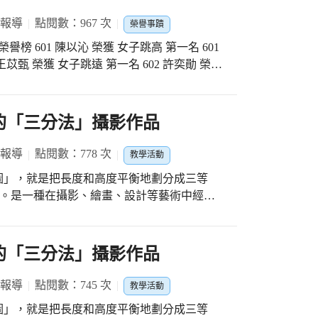
 報導
點閱數：967 次
榮譽事蹟
第一名 601
芯的「三分法」攝影作品
 報導
點閱數：778 次
教學活動
圖」，就是把長度和高度平衡地劃分成三等
，總共兩天的競賽，全區總共9所小學，爭奪田
)。是一種在攝影、繪畫、設計等藝術中經常
0公尺、100公尺、200公尺，跑、跳、擲的
維的方法。 . 孩子們在幾次的攝
中，學習各項跑、跳、擲的技能，只為了追求
越多，對於攝影器材的使用越來越穩定，也慢
越平常的水準，在各項成績都非常卓越，總共
越來越好了喔，孩子們的小小攝影魂悄悄萌芽
宏的「三分法」攝影作品
名、一個第五名、三個第六名、兩個第七名、
朋友的「三分法」攝影作品。
屬難能可貴，非常感謝洪校長大力的支持校隊
 報導
點閱數：745 次
任老師的配合與協助訓練，此榮譽與全校師生
教學活動
圖」，就是把長度和高度平衡地劃分成三等