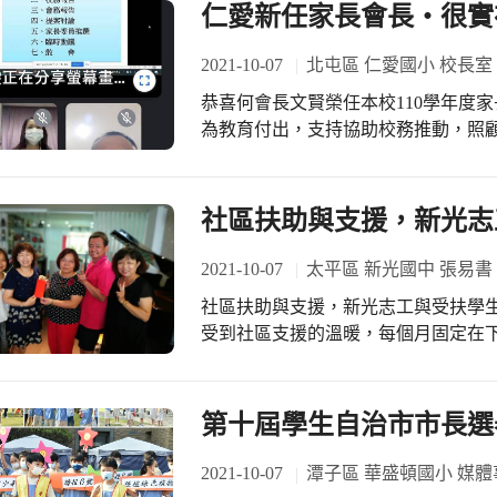
仁愛新任家長會長‧很實
2021-10-07
北屯區 仁愛國小 校長室
恭喜何會長文賢榮任本校110學年度
為教育付出，支持協助校務推動，照顧仁愛學童。 110學年
會暨家長委員視訊會議圓滿成功，非
動加入家長會的新夥伴及老朋友們，
手努力，匯集所有力量，讓仁愛更卓越、友善溫暖。 特別
社區扶助與支援，新光志
家長會在教育工作的付出貢獻，支援協
用心經營會務，今榮卸會長職務，榮
2021-10-07
太平區 新光國中 張易書
導會長，榮升榮譽會長。 感謝張榮譽會長朝明，義務性擔任執行秘書工作為家長會
社區扶助與支援，新光志工與受扶學生
大小事勞累奔波，協助家長會各項事
受到社區支援的溫暖，每個月固定在
謝。 仁愛的孩子們有您們大家的關心、照顧與付出，真是幸福，您們的支持是學校
到學校送來生活扶助金，這不是一個
進步的重要動力，仁愛有您，真好！
學生家、到學校來傳遞資源，讓人覺得
新光國中愛心志工隊，除了例行的風
第十屆學生自治市市長選
還整理圖書組、陪同談心鼓勵關懷組
的體溫量測、班親會、HPV疫苗、BN
2021-10-07
潭子區 華盛頓國小 媒體
新光國中愛心志工隊對新光孩子的照