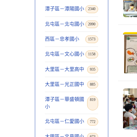
潭子區－潭陽國小
2340
北屯區－北屯國小
2090
西區－忠孝國小
1573
北屯區－文心國小
1158
大里區－大里高中
935
大里區－光正國中
885
潭子區－華盛頓國
819
小
北屯區－仁愛國小
772
大甲區－文昌國小
673