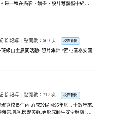
)。是一種在攝影、繪畫、設計等藝術中經常
維的方法。 . 孩子們在幾次的攝
越多，對於攝影器材的使用越來越穩定，也慢
越來越好了喔，孩子們的小小攝影魂悄悄萌芽
朋友的「三分法」攝影作品。
記者 報導
點閱數：669 次
校園新聞
練習+班級自主晨間活動~照片集錦 #西屯區泰安國
記者 報導
點閱數：712 次
校園新聞
真校長任內,落成於民國95年底... 十數年來,
磚時常剝落,影響美觀,更形成師生安全顧慮! 聰
下,請廠商以(類磁磚彩色圖案帆布輸出)~為安