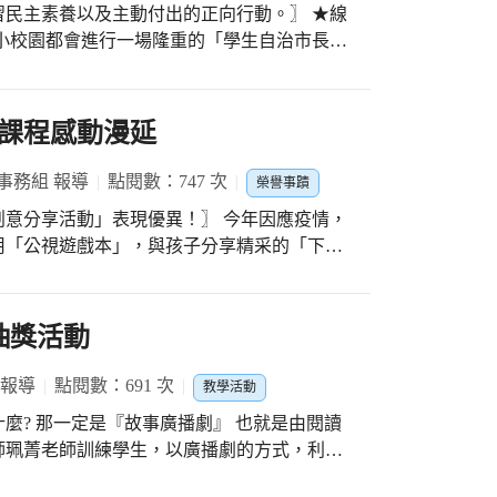
主素養以及主動付出的正向行動。〗 ★線
的家長會長，他們的孩子雖然已經畢業多年，
愛心志工隊照顧新光的孩子，特地在學期初
活動，讓孩子們主動落實品格教育，學習自我
隊的隊務運作更無後顧之憂。 感謝良善的
。 今年五年級各班都推出了
份，有些人我們並不認識，但無論是誰，都在
，每個孩子都使出了渾身解數，一起發想、組
課程感動漫延
。
影的方式，10/1(五)起線上強力放送宣傳，
；候選人們也把握晨跑及大下課時間努力拜
事務組 報導
點閱數：747 次
榮譽事蹟
面對面互動，希望可以讓更多人知道自己的競
動」表現優異！〗 今年因應疫情，
用「公視遊戲本」，與孩子分享精采的「下課
，就能選出華小最新自治市長了。敬請持續追蹤並且
。 開學後，公共電視寄來令
位小朋友在「學童創意分享」活動中表現優
外還幸運抽中精美獎品呢！讓我們一起來分享
抽獎活動
 報導
點閱數：691 次
教學活動
一定是『故事廣播劇』 也就是由閱讀
師珮菁老師訓練學生，以廣播劇的方式，利用
，一邊享用美食一邊聆聽生動的故事廣播劇。