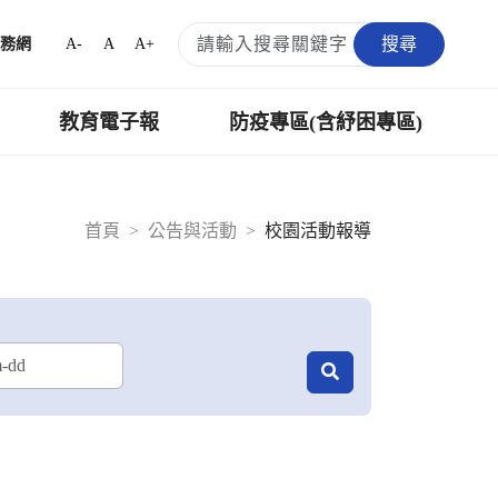
搜尋
A-
A
A+
務網
教育電子報
防疫專區(含紓困專區)
首頁
公告與活動
校園活動報導