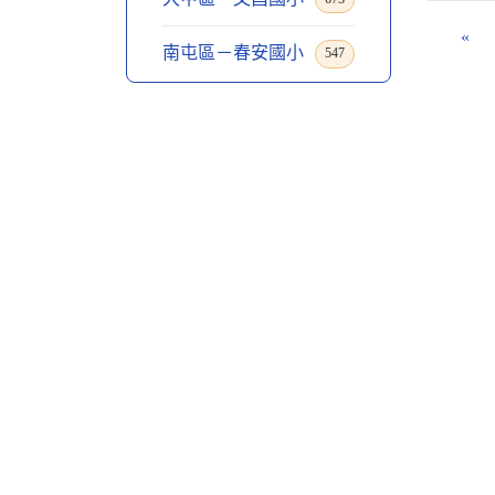
«
南屯區－春安國小
547