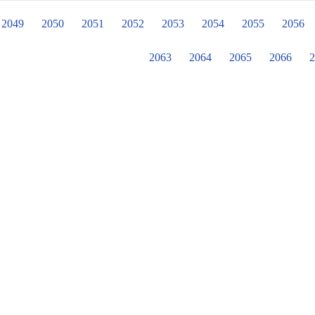
但----廣播劇的故事都只播出故事
到圖書室去借閱故事本，從書中去尋找
2049
2050
2051
2052
2053
2054
2055
2056
設計有獎徵答的活動，讓孩子填寫答案，
因疫情關係停課，這項活動就無法進
2063
2064
2065
2066
2
書，我們特別將這個活動延續到這學期，
視訊並藉由珮菁老師優美及生動的聲音
對的答案卡中，公開抽出好幾位幸運
點。我們希望經由活動讓東光的孩子