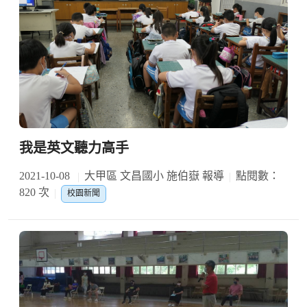
我是英文聽力高手
2021-10-08
大甲區 文昌國小 施伯嶽 報導
點閱數：
820 次
校園新聞