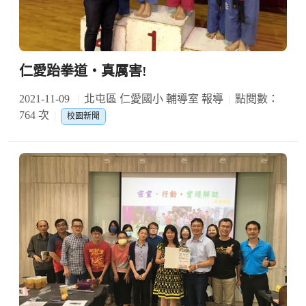
仁愛跆拳道‧真厲害!
2021-11-09
北屯區 仁愛國小 輔導室 報導
點閱數：
764 次
校園新聞