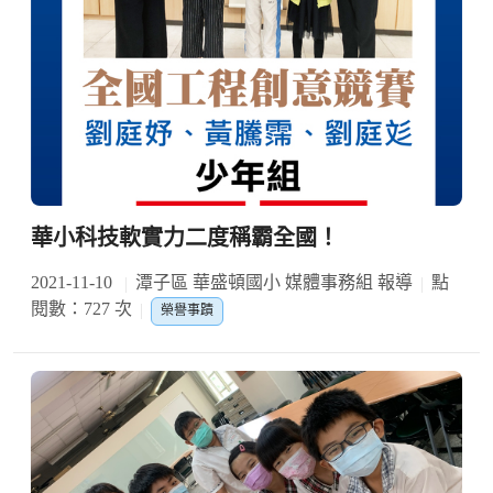
華小科技軟實力二度稱霸全國！
2021-11-10
潭子區 華盛頓國小 媒體事務組 報導
點
閱數：727 次
榮譽事蹟