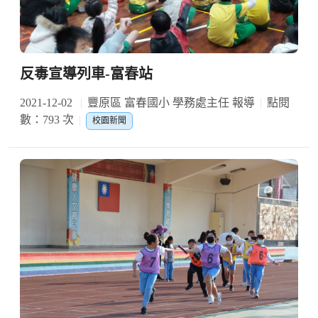
反毒宣導列車-富春站
2021-12-02
豐原區 富春國小 學務處主任 報導
點閱
數：793 次
校園新聞